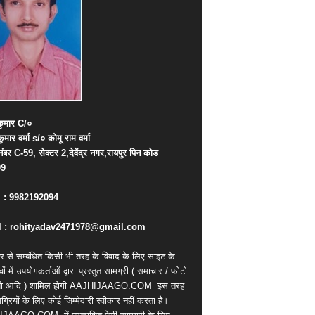
ुमार
C/
०
कुमार
वर्मा
s/
०
कोमू
राम
वर्मा
नंबर
C-59,
सेक्टर
2,
देवेंद्र
नगर
,
रायपुर
पिन
कोड
09
. : 9982192094
 : rohityadav2471978@gmail.com
र से सम्बंधित किसी भी तरह के विवाद के लिए साइट के
वों में उपयोगकर्ताओं द्वारा प्रस्तुत सामग्री ( समाचार / फोटो
ियो आदि ) शामिल होगी AAJHIJAAGO.COM
इस तरह
्रियों के लिए कोई जिम्मेदारी स्वीकार नहीं करता है।