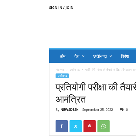
SIGN IN / JOIN
A
A
J
H
I
J
A
होम
देश
छत्तीसगढ़
विदेश
A
G
Home
छत्तीसगढ़
प्रतियोगी परीक्षा की तैयारी के लिए ऑनलाइन आ
O
छत्तीसगढ़
.
प्रतियोगी परीक्षा की त
C
O
आमंत्रित
M
By
NEWSDESK
-
September 25, 2022
0