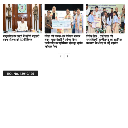
मातृशक्ति के खातों में पहुँची महतारी
कोसा की चमक अब वैश्विक बाजार
विशेष लेख : ढाई साल की
वंदन योजना की 30वीं किस्त
तक : मुख्यमंत्री ने लॉन्च किया
उपलब्धियाँ- छत्तीसगढ़ का श्रमिक
छत्तीसगढ़ का प्रीमियम हैंडलूम ब्रांड
कल्याण के क्षेत्र में नई पहचान
‘कोशल फैब’
RO. No. 13910/ 26