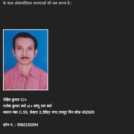
के साथ लोकतांत्रिक परम्पराओं की रक्षा करना है।
रोहित
कुमार
C/
०
राजेश
कुमार
वर्मा
s/
०
कोमू
राम
वर्मा
मकान
नंबर
C-59,
सेक्टर
2,
देवेंद्र
नगर
,
रायपुर
पिन
कोड
492009
फ़ोन
न
. : 9982192094