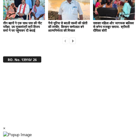
तीन बहनों ने एक साथ पास की नीट
नैनो यूरिया से बदली सब्जी की खेती
सशक्त महिला और जागरूक बालिका
परीक्षा, उप मुख्यमंत्री श्री विजय
की तस्वीर, किसान सम्मेलाल बने
से बनेगा मजबूत समाज- श्रीमती
शर्मा ने घर पहुंचकर दी बधाई
आत्मनिर्भरता की मिसाल
दीपिका शोरी
RO. No. 13910/ 26
×