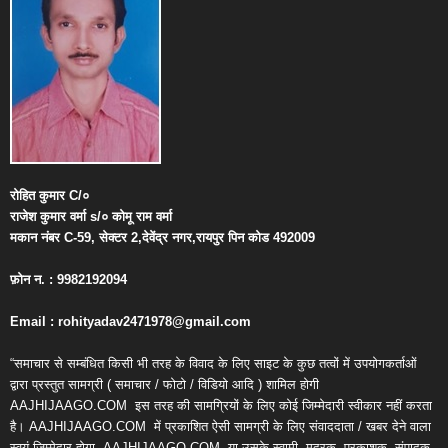
रोहित
कुमार
C/
०
राजेश
कुमार
वर्मा
s/
०
कोमू
राम
वर्मा
मकान
नंबर
C-59,
सेक्टर
2,
देवेंद्र
नगर
,
रायपुर
पिन
कोड
492009
फ़ोन
न
. : 9982192094
Email : rohityadav2471978@gmail.com
“समाचार से सम्बंधित किसी भी तरह के विवाद के लिए साइट के कुछ तत्वों में उपयोगकर्ताओं
द्वारा प्रस्तुत सामग्री ( समाचार / फोटो / विडियो आदि ) शामिल होगी
AAJHIJAAGO.COM
इस तरह की सामग्रियों के लिए कोई जिम्मेदारी स्वीकार नहीं करता
है। AAJHIJAAGO.COM
में प्रकाशित ऐसी सामग्री के लिए संवाददाता / खबर देने वाला
स्वयं जिम्मेदार होगा, AAJHIJAAGO.COM
या उसके स्वामी, मुद्रक, प्रकाशक, संपादक