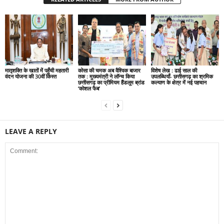
मातृशक्ति के खातों में पहुँची महतारी
कोसा की चमक अब वैश्विक बाजार
विशेष लेख : ढाई साल की
वंदन योजना की 30वीं किस्त
तक : मुख्यमंत्री ने लॉन्च किया
उपलब्धियाँ- छत्तीसगढ़ का श्रमिक
छत्तीसगढ़ का प्रीमियम हैंडलूम ब्रांड
कल्याण के क्षेत्र में नई पहचान
‘कोशल फैब’
LEAVE A REPLY