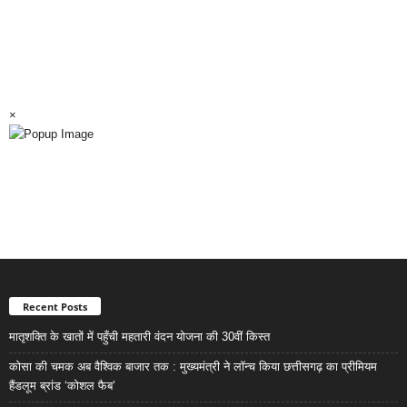
×
Recent Posts
मातृशक्ति के खातों में पहुँची महतारी वंदन योजना की 30वीं किस्त
कोसा की चमक अब वैश्विक बाजार तक : मुख्यमंत्री ने लॉन्च किया छत्तीसगढ़ का प्रीमियम
हैंडलूम ब्रांड ‘कोशल फैब’