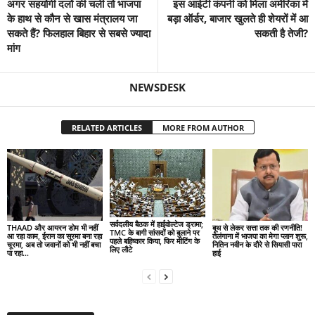
अगर सहयोगी दलों की चली तो भाजपा
इस आईटी कंपनी को मिला अमेरिका में
के हाथ से कौन से खास मंत्रालय जा
बड़ा ऑर्डर, बाजार खुलते ही शेयरों में आ
सकते हैं? फिलहाल बिहार से सबसे ज्‍यादा
सकती है तेजी?
मांग
NEWSDESK
RELATED ARTICLES
MORE FROM AUTHOR
सर्वदलीय बैठक में हाईवोल्टेज ड्रामा;
THAAD और आयरन डोम भी नहीं
बूथ से लेकर सत्ता तक की रणनीति!
TMC के बागी सांसदों को बुलाने पर
आ रहा काम, ईरान का सूरमा बना रहा
तेलंगाना में भाजपा का मेगा प्लान शुरू,
पहले बहिष्कार किया, फिर मीटिंग के
चूरमा, अब तो जवानों को भी नहीं बचा
नितिन नवीन के दौरे से सियासी पारा
लिए लौटे
पा रहा...
हाई