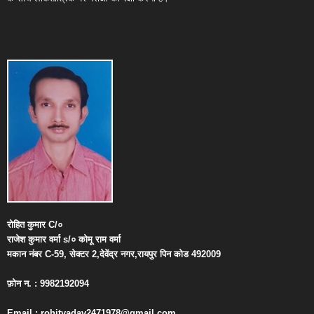
रोहित
कुमार
C/
०
राजेश
कुमार
वर्मा
s/
०
कोमू
राम
वर्मा
मकान
नंबर
C-59,
सेक्टर
2,
देवेंद्र
नगर
,
रायपुर
पिन
कोड
492009
फ़ोन
न
. : 9982192094
Email : rohityadav2471978@gmail.com