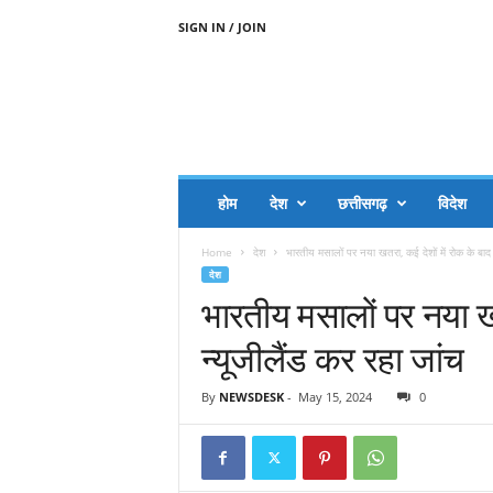
SIGN IN / JOIN
A
A
J
H
I
J
A
होम
देश
छत्तीसगढ़
विदेश
A
G
Home
देश
भारतीय मसालों पर नया खतरा, कई देशों में रोक के बाद न
O
देश
.
भारतीय मसालों पर नया खत
C
O
न्यूजीलैंड कर रहा जांच
M
By
NEWSDESK
-
May 15, 2024
0