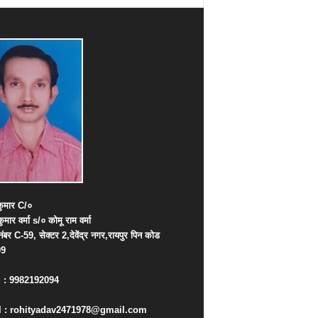
ुमार
C/
०
कुमार
वर्मा
s/
०
कोमू
राम
वर्मा
नंबर
C-59,
सेक्टर
2,
देवेंद्र
नगर
,
रायपुर
पिन
कोड
09
. : 9982192094
 : rohityadav2471978@gmail.com