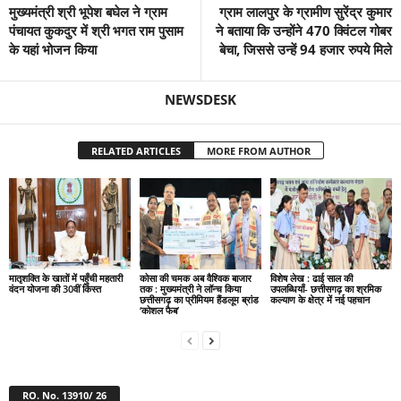
मुख्यमंत्री श्री भूपेश बघेल ने ग्राम
ग्राम लालपुर के ग्रामीण सुरेंद्र कुमार
पंचायत कुकदुर में श्री भगत राम पुसाम
ने बताया कि उन्होंने 470 क्विंटल गोबर
के यहां भोजन किया
बेचा, जिससे उन्हें 94 हजार रुपये मिले
NEWSDESK
RELATED ARTICLES
MORE FROM AUTHOR
मातृशक्ति के खातों में पहुँची महतारी
कोसा की चमक अब वैश्विक बाजार
विशेष लेख : ढाई साल की
वंदन योजना की 30वीं किस्त
तक : मुख्यमंत्री ने लॉन्च किया
उपलब्धियाँ- छत्तीसगढ़ का श्रमिक
छत्तीसगढ़ का प्रीमियम हैंडलूम ब्रांड
कल्याण के क्षेत्र में नई पहचान
‘कोशल फैब’
RO. No. 13910/ 26