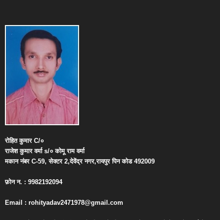
रोहित
कुमार
C/
०
राजेश
कुमार
वर्मा
s/
०
कोमू
राम
वर्मा
मकान
नंबर
C-59,
सेक्टर
2,
देवेंद्र
नगर
,
रायपुर
पिन
कोड
492009
फ़ोन
न
. : 9982192094
Email : rohityadav2471978@gmail.com