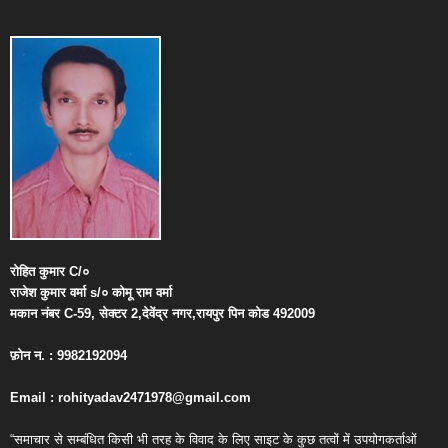
रोहित
कुमार
C/
०
राजेश
कुमार
वर्मा
s/
०
कोमू
राम
वर्मा
मकान
नंबर
C-59,
सेक्टर
2,
देवेंद्र
नगर
,
रायपुर
पिन
कोड
492009
फ़ोन
न
. : 9982192094
Email : rohityadav2471978@gmail.com
“समाचार से सम्बंधित किसी भी तरह के विवाद के लिए साइट के कुछ तत्वों में उपयोगकर्ताओं