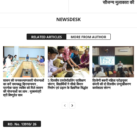
सौजन्य मुलाकात की
NEWSDESK
RELATED ARTICLES
MORE FROM AUTHOR
शासन की जनकल्याणकारी योजनाओं
5 दिवसीय एयरोमॉडलिंग प्रशिक्षण
त्रिवेणी बकरी महिला प्रोड्यूसर
का करें समयबद्ध क्रियान्वयन ,
संपन्न, विद्यार्थियों ने सीखे विमान
कंपनी की दो दिवसीय उन्मुखीकरण
प्रत्येक पात्र व्यक्ति को मिले शासन
निर्माण एवं उड़ान के वैज्ञानिक सिद्धांत
कार्यशाला संपन्न
की योजनाओं का लाभ : मुख्यमंत्री
श्री विष्णुदेव साय
RO. No. 13910/ 26