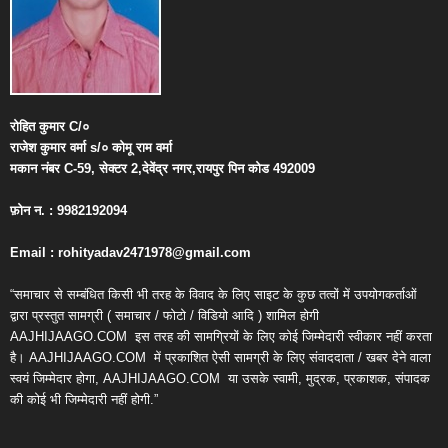
रोहित
कुमार
C/
०
राजेश
कुमार
वर्मा
s/
०
कोमू
राम
वर्मा
मकान
नंबर
C-59,
सेक्टर
2,
देवेंद्र
नगर
,
रायपुर
पिन
कोड
492009
फ़ोन
न
. : 9982192094
Email : rohityadav2471978@gmail.com
“समाचार से सम्बंधित किसी भी तरह के विवाद के लिए साइट के कुछ तत्वों में उपयोगकर्ताओं
द्वारा प्रस्तुत सामग्री ( समाचार / फोटो / विडियो आदि ) शामिल होगी
AAJHIJAAGO.COM
इस तरह की सामग्रियों के लिए कोई जिम्मेदारी स्वीकार नहीं करता
है। AAJHIJAAGO.COM
में प्रकाशित ऐसी सामग्री के लिए संवाददाता / खबर देने वाला
स्वयं जिम्मेदार होगा, AAJHIJAAGO.COM
या उसके स्वामी, मुद्रक, प्रकाशक, संपादक
की कोई भी जिम्मेदारी नहीं होगी.”