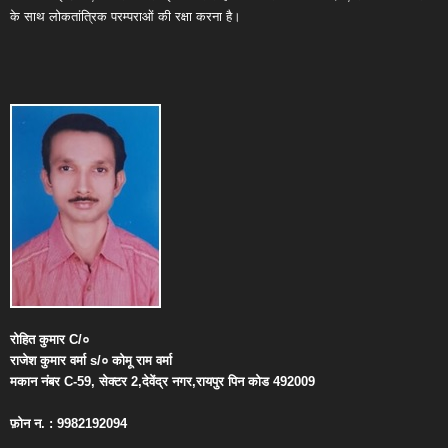
के साथ लोकतांत्रिक परम्पराओं की रक्षा करना है।
रोहित
कुमार
C/
०
राजेश
कुमार
वर्मा
s/
०
कोमू
राम
वर्मा
मकान
नंबर
C-59,
सेक्टर
2,
देवेंद्र
नगर
,
रायपुर
पिन
कोड
492009
फ़ोन
न
. : 9982192094