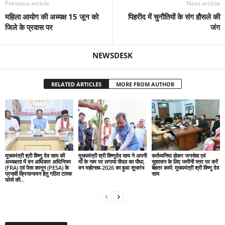
Previous article
Next article
महिला आयोग की अध्यक्ष 15 जून को
पिहरीद में चुनौतियों के संग हौसले की
जिले के प्रवास पर
जंग
NEWSDESK
RELATED ARTICLES
MORE FROM AUTHOR
मुख्यमंत्री श्री विष्णु देव साय की
मुख्यमंत्री श्री विष्णुदेव साय ने अपनी
कर्तव्यनिष्ठ होकर जनसेवा एवं
अध्यक्षता में वन अधिकार अधिनियम
माँ के नाम पर लगाया पीपल का पौधा,
सुशासन के लिए जमीनी स्तर पर करें
(FRA) एवं पेसा कानून (PESA) के
वन महोत्सव-2026 का हुआ शुभारंभ
बेहतर कार्य: मुख्यमंत्री श्री विष्णु देव
प्रभावी क्रियान्वयन हेतु गठित टास्क
साय
फोर्स की...