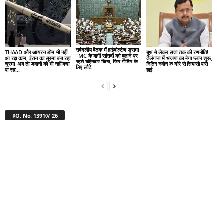
सर्वदलीय बैठक में हाईवोल्टेज ड्रामा;
THAAD और आयरन डोम भी नहीं
बूथ से लेकर सत्ता तक की रणनीति!
TMC के बागी सांसदों को बुलाने पर
आ रहा काम, ईरान का सूरमा बना रहा
तेलंगाना में भाजपा का मेगा प्लान शुरू,
पहले बहिष्कार किया, फिर मीटिंग के
चूरमा, अब तो जवानों को भी नहीं बचा
नितिन नवीन के दौरे से सियासी पारा
लिए लौटे
पा रहा...
हाई
RO. No. 13910/ 26