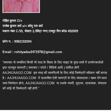
रोहित
कुमार
C/
०
राजेश
कुमार
वर्मा
s/
०
कोमू
राम
वर्मा
मकान
नंबर
C-59,
सेक्टर
2,
देवेंद्र
नगर
,
रायपुर
पिन
कोड
492009
फ़ोन
न
. : 9982192094
Email : rohityadav2471978@gmail.com
“समाचार से सम्बंधित किसी भी तरह के विवाद के लिए साइट के कुछ तत्वों में उपयोगकर्ताओं
द्वारा प्रस्तुत सामग्री ( समाचार / फोटो / विडियो आदि ) शामिल होगी
AAJHIJAAGO.COM
इस तरह की सामग्रियों के लिए कोई जिम्मेदारी स्वीकार नहीं करता
है। AAJHIJAAGO.COM
में प्रकाशित ऐसी सामग्री के लिए संवाददाता / खबर देने वाला
स्वयं जिम्मेदार होगा, AAJHIJAAGO.COM
या उसके स्वामी, मुद्रक, प्रकाशक, संपादक
की कोई भी जिम्मेदारी नहीं होगी.”