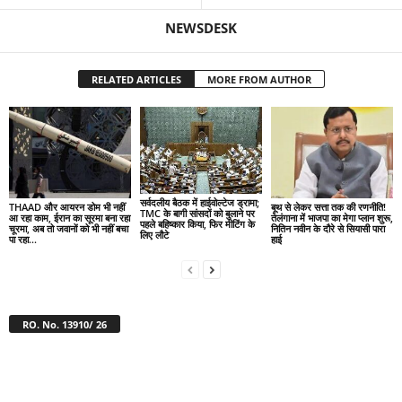
NEWSDESK
RELATED ARTICLES
MORE FROM AUTHOR
सर्वदलीय बैठक में हाईवोल्टेज ड्रामा;
THAAD और आयरन डोम भी नहीं
बूथ से लेकर सत्ता तक की रणनीति!
TMC के बागी सांसदों को बुलाने पर
आ रहा काम, ईरान का सूरमा बना रहा
तेलंगाना में भाजपा का मेगा प्लान शुरू,
पहले बहिष्कार किया, फिर मीटिंग के
चूरमा, अब तो जवानों को भी नहीं बचा
नितिन नवीन के दौरे से सियासी पारा
लिए लौटे
पा रहा...
हाई
RO. No. 13910/ 26