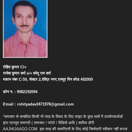
रोहित
कुमार
C/
०
राजेश
कुमार
वर्मा
s/
०
कोमू
राम
वर्मा
मकान
नंबर
C-59,
सेक्टर
2,
देवेंद्र
नगर
,
रायपुर
पिन
कोड
492009
फ़ोन
न
. : 9982192094
Email : rohityadav2471978@gmail.com
“समाचार से सम्बंधित किसी भी तरह के विवाद के लिए साइट के कुछ तत्वों में उपयोगकर्ताओं
द्वारा प्रस्तुत सामग्री ( समाचार / फोटो / विडियो आदि ) शामिल होगी
AAJHIJAAGO.COM
इस तरह की सामग्रियों के लिए कोई जिम्मेदारी स्वीकार नहीं करता