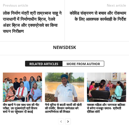
Previous article
Next article
​​​​​​​लोक निर्माण मंत्री श्री ताम्रध्वज साहू ने
कोविड संक्रमण से बचाव और रोकथाम
राजधानी में निर्माणाधीन ब्रिज, रेलवे
के लिए आवश्यक कार्यवाही के निर्देश
अंडर ब्रिज और एक्सप्रेसवे का किया
सघन निरीक्षण
NEWSDESK
RELATED ARTICLES
MORE FROM AUTHOR
तीन बहनों ने एक साथ पास की नीट
नैनो यूरिया से बदली सब्जी की खेती
सशक्त महिला और जागरूक बालिका
परीक्षा, उप मुख्यमंत्री श्री विजय
की तस्वीर, किसान सम्मेलाल बने
से बनेगा मजबूत समाज- श्रीमती
शर्मा ने घर पहुंचकर दी बधाई
आत्मनिर्भरता की मिसाल
दीपिका शोरी