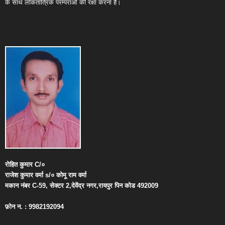
के साथ लोकतांत्रिक परम्पराओं की रक्षा करना है।
रोहित
कुमार
C/
०
राजेश
कुमार
वर्मा
s/
०
कोमू
राम
वर्मा
मकान
नंबर
C-59,
सेक्टर
2,
देवेंद्र
नगर
,
रायपुर
पिन
कोड
492009
फ़ोन
न
. : 9982192094