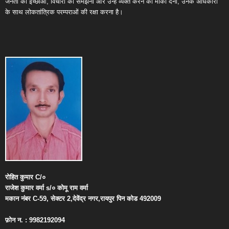
जनता की इच्छाओं, विचारों को समझना और उन्हें व्यक्त करने का मौका देना, उनके अधिकारों
के साथ लोकतांत्रिक परम्पराओं की रक्षा करना है।
रोहित
कुमार
C/
०
राजेश
कुमार
वर्मा
s/
०
कोमू
राम
वर्मा
मकान
नंबर
C-59,
सेक्टर
2,
देवेंद्र
नगर
,
रायपुर
पिन
कोड
492009
फ़ोन
न
. : 9982192094