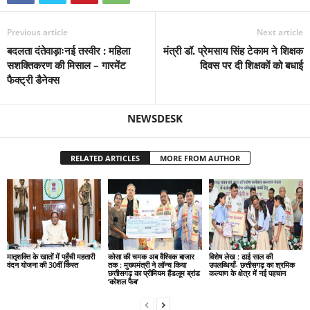
Previous article
Next article
बदलता दंतेवाड़ाःनई तस्वीर : महिला
मंत्री डॉ. प्रेमसाय सिंह टेकाम ने शिक्षक
सशक्तिकरण की मिसाल – गारमेंट
दिवस पर दी शिक्षकों को बधाई
फैक्ट्री डैनेक्स
NEWSDESK
RELATED ARTICLES
MORE FROM AUTHOR
मातृशक्ति के खातों में पहुँची महतारी
कोसा की चमक अब वैश्विक बाजार
विशेष लेख : ढाई साल की
वंदन योजना की 30वीं किस्त
तक : मुख्यमंत्री ने लॉन्च किया
उपलब्धियाँ- छत्तीसगढ़ का श्रमिक
छत्तीसगढ़ का प्रीमियम हैंडलूम ब्रांड
कल्याण के क्षेत्र में नई पहचान
‘कोशल फैब’