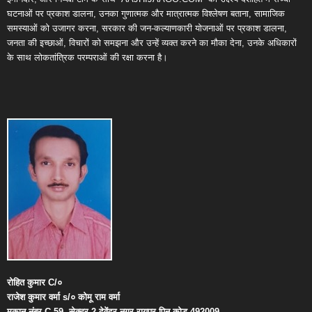
घटनाओं पर प्रकाश डालना, उनका गुणात्मक और मात्रात्मक विश्लेषण बताना, सामाजिक
समस्याओं को उजागर करना, सरकार की जन-कल्याणकारी योजनाओं पर प्रकाश डालना,
जनता की इच्छाओं, विचारों को समझना और उन्हें व्यक्त करने का मौका देना, उनके अधिकारों
के साथ लोकतांत्रिक परम्पराओं की रक्षा करना है।
रोहित
कुमार
C/
०
राजेश
कुमार
वर्मा
s/
०
कोमू
राम
वर्मा
मकान
नंबर
C-59,
सेक्टर
2,
देवेंद्र
नगर
,
रायपुर
पिन
कोड
492009