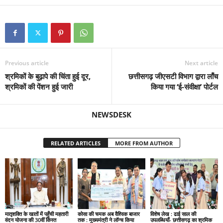
Previous article
Next article
श्रमिकों के बुढ़ापे की चिंता हुई दूर,
छत्तीसगढ़ जीएसटी विभाग द्वारा लाँच
श्रमिकों की पेंशन हुई जारी
किया गया ‘ई-संवीक्षा’ पोर्टल
NEWSDESK
RELATED ARTICLES
MORE FROM AUTHOR
मातृशक्ति के खातों में पहुँची महतारी
कोसा की चमक अब वैश्विक बाजार
विशेष लेख : ढाई साल की
वंदन योजना की 30वीं किस्त
तक : मुख्यमंत्री ने लॉन्च किया
उपलब्धियाँ- छत्तीसगढ़ का श्रमिक