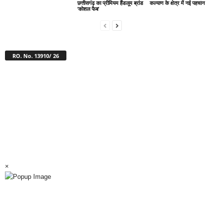
छत्तीसगढ़ का प्रीमियम हैंडलूम ब्रांड
कल्याण के क्षेत्र में नई पहचान
‘कोशल फैब’
RO. No. 13910/ 26
×