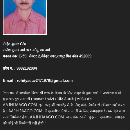
रोहित
कुमार
C/
०
राजेश
कुमार
वर्मा
s/
०
कोमू
राम
वर्मा
मकान
नंबर
C-59,
सेक्टर
2,
देवेंद्र
नगर
,
रायपुर
पिन
कोड
492009
फ़ोन
न
. : 9982192094
Email : rohityadav2471978@gmail.com
“समाचार से सम्बंधित किसी भी तरह के विवाद के लिए साइट के कुछ तत्वों में उपयोगकर्ताओं
द्वारा प्रस्तुत सामग्री ( समाचार / फोटो / विडियो आदि ) शामिल होगी
AAJHIJAAGO.COM
इस तरह की सामग्रियों के लिए कोई जिम्मेदारी स्वीकार नहीं करता
है। AAJHIJAAGO.COM
में प्रकाशित ऐसी सामग्री के लिए संवाददाता / खबर देने वाला
स्वयं जिम्मेदार होगा, AAJHIJAAGO.COM
या उसके स्वामी, मुद्रक, प्रकाशक, संपादक
की कोई भी जिम्मेदारी नहीं होगी.”