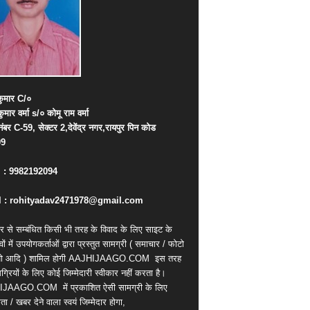
ुमार
C/
०
कुमार
वर्मा
s/
०
कोमू
राम
वर्मा
नंबर
C-59,
सेक्टर
2,
देवेंद्र
नगर
,
रायपुर
पिन
कोड
09
. : 9982192094
 : rohityadav2471978@gmail.com
र से सम्बंधित किसी भी तरह के विवाद के लिए साइट के
वों में उपयोगकर्ताओं द्वारा प्रस्तुत सामग्री ( समाचार / फोटो
ियो आदि ) शामिल होगी AAJHIJAAGO.COM
इस तरह
्रियों के लिए कोई जिम्मेदारी स्वीकार नहीं करता है।
IJAAGO.COM
में प्रकाशित ऐसी सामग्री के लिए
ता / खबर देने वाला स्वयं जिम्मेदार होगा,