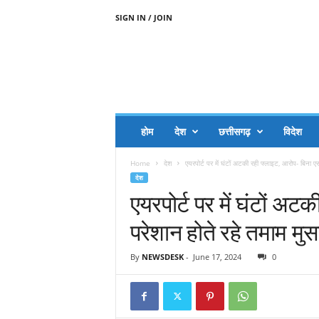
SIGN IN / JOIN
A
A
J
H
I
J
A
होम
देश
छत्तीसगढ़
विदेश
A
G
Home
देश
एयरपोर्ट पर में घंटों अटकी रही फ्लाइट, आरोप- बिना एस
O
देश
.
एयरपोर्ट पर में घंटों अट
C
O
परेशान होते रहे तमाम मु
M
By
NEWSDESK
-
June 17, 2024
0