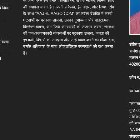
मैगजीन, प्रसारण चैनलों, टेलीविजन, रेडियो स्टेशन, सिनेमा आदि
की स्थापना करना है। अपनी परिपक्व, ईमानदार, और निष्पक्ष टीम
खे विमान
के साथ “AAJHIJAAGO.COM” का उद्देश्य देशहित में सच्ची
घटनाओं पर प्रकाश डालना, उनका गुणात्मक और मात्रात्मक
विश्लेषण बताना, सामाजिक समस्याओं को उजागर करना, सरकार
की जन-कल्याणकारी योजनाओं पर प्रकाश डालना, जनता की
इच्छाओं, विचारों को समझना और उन्हें व्यक्त करने का मौका देना,
शिल्या
रोहित
क
उनके अधिकारों के साथ लोकतांत्रिक परम्पराओं की रक्षा करना
राजेश
है।
मकान
ी
4920
फ़ोन
न
Email
“समाचा
कुछ तत्
/ विड
की सामग
AAJH
संवाददा