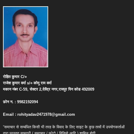
रोहित
कुमार
C/
०
राजेश
कुमार
वर्मा
s/
०
कोमू
राम
वर्मा
मकान
नंबर
C-59,
सेक्टर
2,
देवेंद्र
नगर
,
रायपुर
पिन
कोड
492009
फ़ोन
न
. : 9982192094
Email : rohityadav2471978@gmail.com
“समाचार से सम्बंधित किसी भी तरह के विवाद के लिए साइट के कुछ तत्वों में उपयोगकर्ताओं
द्वारा प्रस्तुत सामग्री ( समाचार / फोटो / विडियो आदि ) शामिल होगी