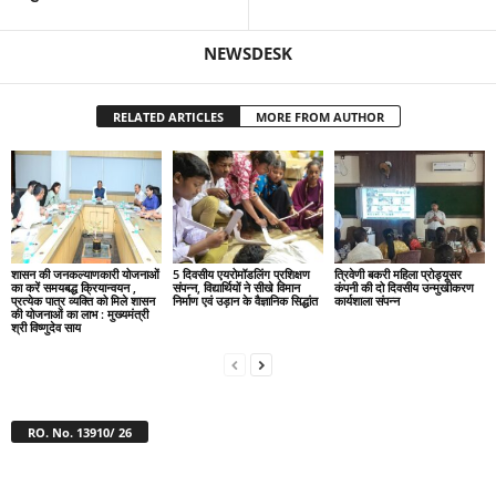
NEWSDESK
RELATED ARTICLES
MORE FROM AUTHOR
शासन की जनकल्याणकारी योजनाओं
5 दिवसीय एयरोमॉडलिंग प्रशिक्षण
त्रिवेणी बकरी महिला प्रोड्यूसर
का करें समयबद्ध क्रियान्वयन ,
संपन्न, विद्यार्थियों ने सीखे विमान
कंपनी की दो दिवसीय उन्मुखीकरण
प्रत्येक पात्र व्यक्ति को मिले शासन
निर्माण एवं उड़ान के वैज्ञानिक सिद्धांत
कार्यशाला संपन्न
की योजनाओं का लाभ : मुख्यमंत्री
श्री विष्णुदेव साय
RO. No. 13910/ 26