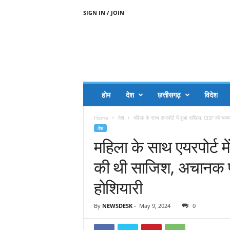
SIGN IN / JOIN
A
A
J
H
I
J
A
होम
देश
छत्तीसगढ़
विदेश
A
G
Home
देश
महिला के साथ एयरपोर्ट में हुआ दाखिल, CISF को चकमा 
O
देश
.
महिला के साथ एयरपोर्ट 
C
O
की थी साजिश, अचानक पल
M
होशियारी
By
NEWSDESK
-
May 9, 2024
0