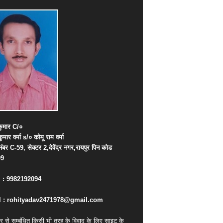
ुमार
C/
०
कुमार
वर्मा
s/
०
कोमू
राम
वर्मा
नंबर
C-59,
सेक्टर
2,
देवेंद्र
नगर
,
रायपुर
पिन
कोड
09
. : 9982192094
 : rohityadav2471978@gmail.com
र से सम्बंधित किसी भी तरह के विवाद के लिए साइट के