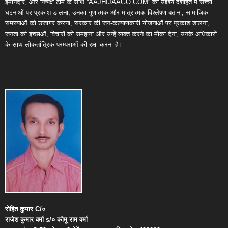
ईमानदार, और निष्पक्ष टीम के साथ “AAJHIJAAGO.COM” का उद्देश्य देशहित में सच्ची
घटनाओं पर प्रकाश डालना, उनका गुणात्मक और मात्रात्मक विश्लेषण बताना, सामाजिक
समस्याओं को उजागर करना, सरकार की जन-कल्याणकारी योजनाओं पर प्रकाश डालना,
जनता की इच्छाओं, विचारों को समझना और उन्हें व्यक्त करने का मौका देना, उनके अधिकारों
के साथ लोकतांत्रिक परम्पराओं की रक्षा करना है।
रोहित
कुमार
C/
०
राजेश
कुमार
वर्मा
s/
०
कोमू
राम
वर्मा