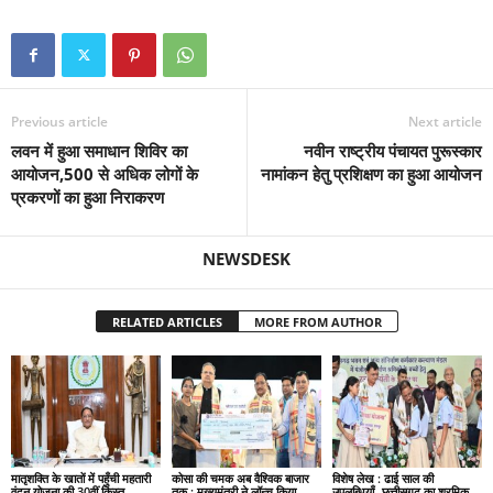
Previous article
Next article
लवन में हुआ समाधान शिविर का
नवीन राष्ट्रीय पंचायत पुरूस्कार
आयोजन,500 से अधिक लोगों के
नामांकन हेतु प्रशिक्षण का हुआ आयोजन
प्रकरणों का हुआ निराकरण
NEWSDESK
RELATED ARTICLES
MORE FROM AUTHOR
मातृशक्ति के खातों में पहुँची महतारी
कोसा की चमक अब वैश्विक बाजार
विशेष लेख : ढाई साल की
वंदन योजना की 30वीं किस्त
तक : मुख्यमंत्री ने लॉन्च किया
उपलब्धियाँ- छत्तीसगढ़ का श्रमिक