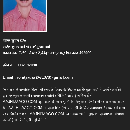
रोहित
कुमार
C/
०
राजेश
कुमार
वर्मा
s/
०
कोमू
राम
वर्मा
मकान
नंबर
C-59,
सेक्टर
2,
देवेंद्र
नगर
,
रायपुर
पिन
कोड
492009
फ़ोन
न
. : 9982192094
Email : rohityadav2471978@gmail.com
“समाचार से सम्बंधित किसी भी तरह के विवाद के लिए साइट के कुछ तत्वों में उपयोगकर्ताओं
द्वारा प्रस्तुत सामग्री ( समाचार / फोटो / विडियो आदि ) शामिल होगी
AAJHIJAAGO.COM
इस तरह की सामग्रियों के लिए कोई जिम्मेदारी स्वीकार नहीं करता
है। AAJHIJAAGO.COM
में प्रकाशित ऐसी सामग्री के लिए संवाददाता / खबर देने वाला
स्वयं जिम्मेदार होगा, AAJHIJAAGO.COM
या उसके स्वामी, मुद्रक, प्रकाशक, संपादक
की कोई भी जिम्मेदारी नहीं होगी.”