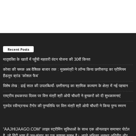
Recent Posts
मातृशक्ति के खातों में पहुँची महतारी वंदन योजना की 30वीं किस्त
कोसा की चमक अब वैश्विक बाजार तक : मुख्यमंत्री ने लॉन्च किया छत्तीसगढ़ का प्रीमियम
हैंडलूम ब्रांड ‘कोशल फैब’
विशेष लेख : ढाई साल की उपलब्धियाँ- छत्तीसगढ़ का श्रमिक कल्याण के क्षेत्र में नई पहचान
राष्ट्रीय हथकरघा दिवस पर वित्त मंत्री श्री ओपी चौधरी ने बुनकरों को दी शुभकामनाएं
गुरुदेव रवीन्द्रनाथ टैगोर की पुण्यतिथि पर वित्त मंत्री श्री ओपी चौधरी ने किया पुण्य स्मरण
“AAJHIJAAGO.COM” लाइव स्ट्रीमिंग सुविधाओं के साथ एक ऑनलाइन समाचार पोर्टल
है, जो हिंदी भाषा में जन-संचार का एक सशक्त स्तम्भ है। अपने अभिनव,अनुभव,अद्वितीय और