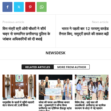
Previous article
Next article
वित्त मंत्री श्री ओपी चौधरी ने शौर्य
भारत ने पहली बार 12 परमाणु वारहेड
चक्र से सम्मानित छत्तीसगढ़ पुलिस के
तैनात किए, समुद्री हमले की ताकत बढ़ी
जांबाज अधिकारियों को दी बधाई
NEWSDESK
RELATED ARTICLES
MORE FROM AUTHOR
मातृशक्ति के खातों में पहुँची महतारी
कोसा की चमक अब वैश्विक बाजार
विशेष लेख : ढाई साल की
वंदन योजना की 30वीं किस्त
तक : मुख्यमंत्री ने लॉन्च किया
उपलब्धियाँ- छत्तीसगढ़ का श्रमिक
छत्तीसगढ़ का प्रीमियम हैंडलूम ब्रांड
कल्याण के क्षेत्र में नई पहचान