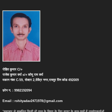
रोहित
कुमार
C/
०
राजेश
कुमार
वर्मा
s/
०
कोमू
राम
वर्मा
मकान
नंबर
C-59,
सेक्टर
2,
देवेंद्र
नगर
,
रायपुर
पिन
कोड
492009
फ़ोन
न
. : 9982192094
Email : rohityadav2471978@gmail.com
“समाचार से सम्बंधित किसी भी तरह के विवाद के लिए साइट के कुछ तत्वों में उपयोगकर्ताओं