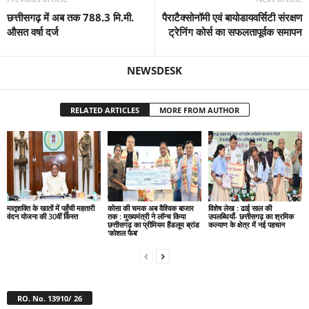
छत्तीसगढ़ में अब तक 788.3 मि.मी.
पैराटैक्सोनॉमी एवं बायोडायवर्सिटी संरक्षण
औसत वर्षा दर्ज
ट्रेनिंग कोर्स का सफलतापूर्वक समापन
NEWSDESK
RELATED ARTICLES
MORE FROM AUTHOR
मातृशक्ति के खातों में पहुँची महतारी
कोसा की चमक अब वैश्विक बाजार
विशेष लेख : ढाई साल की
वंदन योजना की 30वीं किस्त
तक : मुख्यमंत्री ने लॉन्च किया
उपलब्धियाँ- छत्तीसगढ़ का श्रमिक
छत्तीसगढ़ का प्रीमियम हैंडलूम ब्रांड
कल्याण के क्षेत्र में नई पहचान
‘कोशल फैब’
RO. No. 13910/ 26