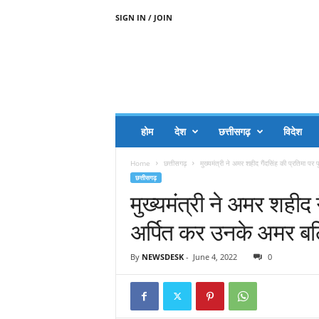
SIGN IN / JOIN
A
A
J
H
I
J
A
होम
देश
छत्तीसगढ़
विदेश
A
G
Home
छत्तीसगढ़
मुख्यमंत्री ने अमर शहीद गैंदसिंह की प्रतिमा पर प
O
छत्तीसगढ़
.
मुख्यमंत्री ने अमर शहीद ग
C
O
अर्पित कर उनके अमर ब
M
By
NEWSDESK
-
June 4, 2022
0