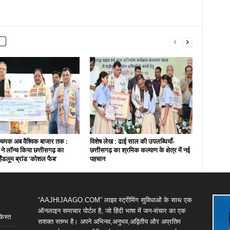
चमक अब वैश्विक बाजार तक :
विशेष लेख : ढाई साल की उपलब्धियाँ-
ी ने लॉन्च किया छत्तीसगढ़ का
छत्तीसगढ़ का श्रमिक कल्याण के क्षेत्र में नई
हैंडलूम ब्रांड ‘कोशल फैब’
पहचान
“AAJHIJAAGO.COM” लाइव स्ट्रीमिंग सुविधाओं के साथ एक
ऑनलाइन समाचार पोर्टल है, जो हिंदी भाषा में जन-संचार का एक
किस्त
सशक्त स्तम्भ है। अपने अभिनव,अनुभव,अद्वितीय और अप्रतिम