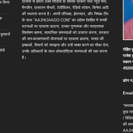
प्रयास से हमारा लक्ष्य मीडिया के व्यापक प्रकार यथा न्यूज़ पेपर,
्च किया
मैगजीन, प्रसारण चैनलों, टेलीविजन, रेडियो स्टेशन, सिनेमा आदि
की स्थापना करना है। अपनी परिपक्व, ईमानदार, और निष्पक्ष टीम
िक
के साथ “AAJHIJAAGO.COM” का उद्देश्य देशहित में सच्ची
घटनाओं पर प्रकाश डालना, उनका गुणात्मक और मात्रात्मक
विश्लेषण बताना, सामाजिक समस्याओं को उजागर करना, सरकार
 बुनकरों
की जन-कल्याणकारी योजनाओं पर प्रकाश डालना, जनता की
इच्छाओं, विचारों को समझना और उन्हें व्यक्त करने का मौका देना,
रोहित
क
 ओपी
उनके अधिकारों के साथ लोकतांत्रिक परम्पराओं की रक्षा करना
राजेश
है।
मकान
4920
फ़ोन
न
Email
“समाचा
कुछ तत्
/ विड
की सामग
AAJH