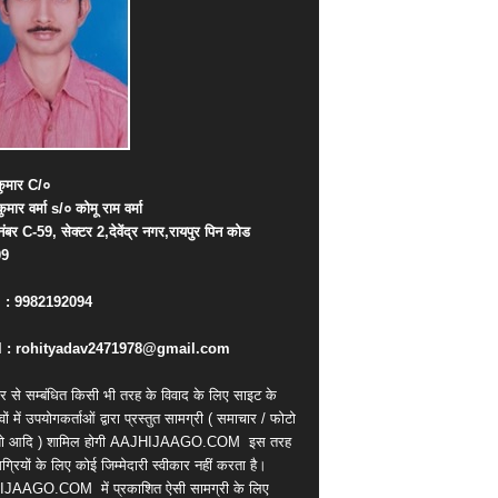
ुमार
C/
०
कुमार
वर्मा
s/
०
कोमू
राम
वर्मा
नंबर
C-59,
सेक्टर
2,
देवेंद्र
नगर
,
रायपुर
पिन
कोड
09
. : 9982192094
 : rohityadav2471978@gmail.com
र से सम्बंधित किसी भी तरह के विवाद के लिए साइट के
वों में उपयोगकर्ताओं द्वारा प्रस्तुत सामग्री ( समाचार / फोटो
ियो आदि ) शामिल होगी AAJHIJAAGO.COM
इस तरह
्रियों के लिए कोई जिम्मेदारी स्वीकार नहीं करता है।
IJAAGO.COM
में प्रकाशित ऐसी सामग्री के लिए