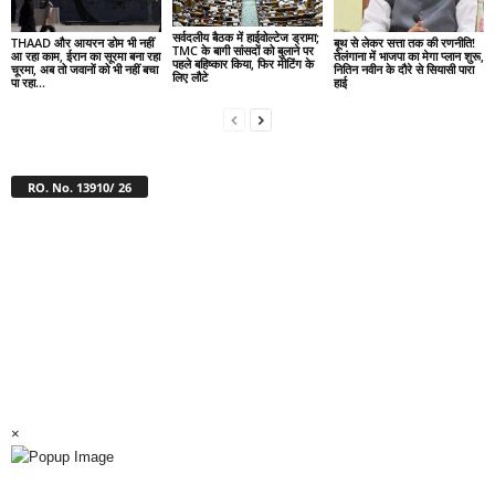
सर्वदलीय बैठक में हाईवोल्टेज ड्रामा;
THAAD और आयरन डोम भी नहीं
बूथ से लेकर सत्ता तक की रणनीति!
TMC के बागी सांसदों को बुलाने पर
आ रहा काम, ईरान का सूरमा बना रहा
तेलंगाना में भाजपा का मेगा प्लान शुरू,
पहले बहिष्कार किया, फिर मीटिंग के
चूरमा, अब तो जवानों को भी नहीं बचा
नितिन नवीन के दौरे से सियासी पारा
लिए लौटे
पा रहा...
हाई
RO. No. 13910/ 26
×