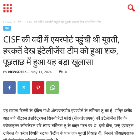
Home
देश
CISF की वर्दी में एयरपोर्ट पहुंची थी युवती, हरकतें देख इंटेलीजेंस टीम...
देश
CISF की वर्दी में एयरपोर्ट पहुंची थी युवती,
हरकतें देख इंटेलीजेंस टीम को हुआ शक,
पूछताछ में हुआ यह बड़ा खुलासा
By
NEWSDESK
-
May 11, 2024
0
यह मामला दिल्‍ली के इंदिरा गांधी अंतरराष्‍ट्रीय एयरपोर्ट के टर्मिनल टू का है. रात्रि करीब
आठ बजे सेंट्रल इंडस्ट्रियल सिक्‍योरिटी फोर्स (सीआईएसएफ) की इंटेलीजेंस विंग के
प्रोफाइलर कॉन्‍स्‍टेबल रवि तोमर टर्मिनल टू के बाहर गश्‍त पर थे. इसी बीच, उन्‍हें एरावइल
टर्मिनल के करीब स्थिति स्‍टाफ कैंटीन के पास एक युवती दिखाई दी, जिसने सीआईएसएफ