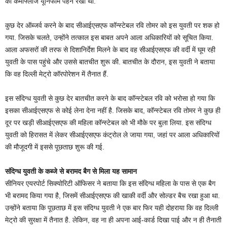
की कैमोफ्लॉज यूनिफॉर्म पहन रखी थी.
कुछ देर ऑब्‍जर्व करने के बाद सीआईएसएफ कॉन्‍स्‍टेबल रवि तोमर को इस युवती पर शक हो
गया. जिसके चलते, उन्‍होंने तत्‍काल इस बाबत अपने आला अधिकारियों को सूचित किया.
आला अफसरों की तरफ से दिशानिर्देश मिलने के बाद वह सीआईएसएफ की वर्दी में घूम रही
युवती के पास पहुंचे और उससे बातचीत शुरू की. बातचीत के दौरान, इस युवती ने बताया
कि वह दिल्‍ली मेट्रो कॉरपोरेशन में तैनात हैं.
इस संदिग्‍ध युवती से कुछ देर बातचीत करने के बाद कॉन्‍स्‍टेबल रवि को भरोसा हो गया कि
इसका सीआईएसएफ से कोई लेना देना नहीं है. जिसके बाद, कॉन्‍स्‍टेबल रवि तोमर ने कुछ ही
दूर पर खड़ी सीआईएसएफ की महिला कॉन्‍स्‍टेबल को भी मौके पर बुला लिया. इस संदिग्‍ध
युवती को हिरासत में लेकर सीआईएसएफ कंट्रोल ले जाया गया, जहां पर आला अधिकारियों
की मौजूदगी में इससे पूछताछ शुरू की गई.
संदिग्‍ध युवती के कब्‍जे से बरामद बैग से मिला यह सामान
सीनियर एयरपोर्ट सिक्‍योरिटी ऑफिसर ने बताया कि इस संदिग्‍ध महिला के पास से एक बैग
भी बरामद किया गया है, जिसमें सीआईएसएफ की खाकी वर्दी और सोल्‍डर बैच रखा हुआ था.
उन्‍होंने बताया कि पूछताछ में इस संदिग्‍ध युवती ने एक बार फिर यही दोहराया कि वह दिल्‍ली
मेट्रो की सुरक्षा में तैनात है. लेकिन, वह ना ही अपना आई-कार्ड दिखा पाई और न ही तैनाती