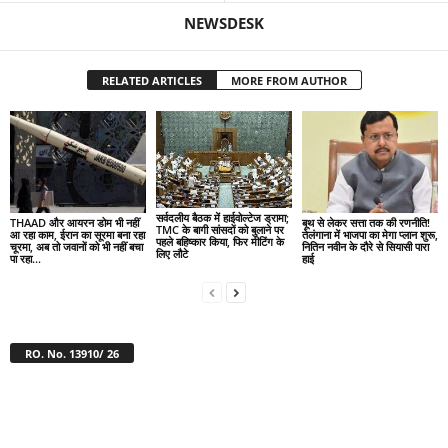
NEWSDESK
RELATED ARTICLES
MORE FROM AUTHOR
सर्वदलीय बैठक में हाईवोल्टेज ड्रामा;
THAAD और आयरन डोम भी नहीं
बूथ से लेकर सत्ता तक की रणनीति!
TMC के बागी सांसदों को बुलाने पर
आ रहा काम, ईरान का सूरमा बना रहा
तेलंगाना में भाजपा का मेगा प्लान शुरू,
पहले बहिष्कार किया, फिर मीटिंग के
चूरमा, अब तो जवानों को भी नहीं बचा
नितिन नवीन के दौरे से सियासी पारा
लिए लौटे
पा रहा...
हाई
RO. No. 13910/ 26