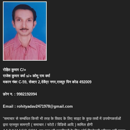
रोहित
कुमार
C/
०
राजेश
कुमार
वर्मा
s/
०
कोमू
राम
वर्मा
मकान
नंबर
C-59,
सेक्टर
2,
देवेंद्र
नगर
,
रायपुर
पिन
कोड
492009
फ़ोन
न
. : 9982192094
Email : rohityadav2471978@gmail.com
“समाचार से सम्बंधित किसी भी तरह के विवाद के लिए साइट के कुछ तत्वों में उपयोगकर्ताओं
द्वारा प्रस्तुत सामग्री ( समाचार / फोटो / विडियो आदि ) शामिल होगी