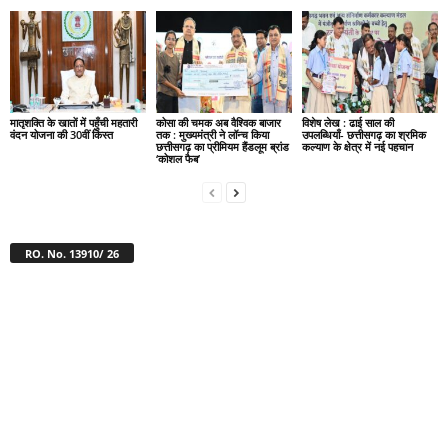
मातृशक्ति के खातों में पहुँची महतारी
कोसा की चमक अब वैश्विक बाजार
विशेष लेख : ढाई साल की
वंदन योजना की 30वीं किस्त
तक : मुख्यमंत्री ने लॉन्च किया
उपलब्धियाँ- छत्तीसगढ़ का श्रमिक
छत्तीसगढ़ का प्रीमियम हैंडलूम ब्रांड
कल्याण के क्षेत्र में नई पहचान
‘कोशल फैब’
RO. No. 13910/ 26