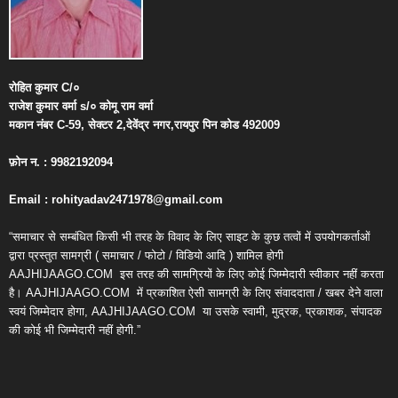
रोहित
कुमार
C/
०
राजेश
कुमार
वर्मा
s/
०
कोमू
राम
वर्मा
मकान
नंबर
C-59,
सेक्टर
2,
देवेंद्र
नगर
,
रायपुर
पिन
कोड
492009
फ़ोन
न
. : 9982192094
Email : rohityadav2471978@gmail.com
“समाचार से सम्बंधित किसी भी तरह के विवाद के लिए साइट के कुछ तत्वों में उपयोगकर्ताओं
द्वारा प्रस्तुत सामग्री ( समाचार / फोटो / विडियो आदि ) शामिल होगी
AAJHIJAAGO.COM
इस तरह की सामग्रियों के लिए कोई जिम्मेदारी स्वीकार नहीं करता
है। AAJHIJAAGO.COM
में प्रकाशित ऐसी सामग्री के लिए संवाददाता / खबर देने वाला
स्वयं जिम्मेदार होगा, AAJHIJAAGO.COM
या उसके स्वामी, मुद्रक, प्रकाशक, संपादक
की कोई भी जिम्मेदारी नहीं होगी.”