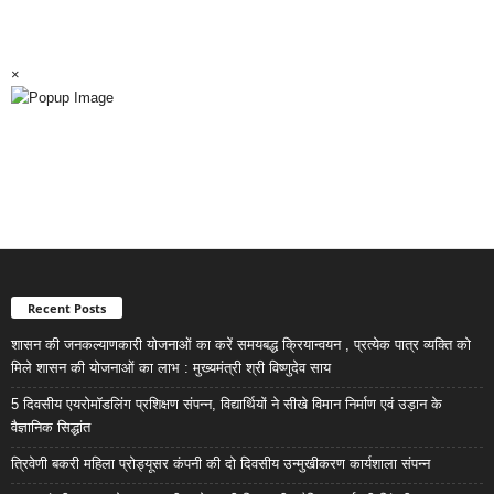
×
Recent Posts
शासन की जनकल्याणकारी योजनाओं का करें समयबद्ध क्रियान्वयन , प्रत्येक पात्र व्यक्ति को
मिले शासन की योजनाओं का लाभ : मुख्यमंत्री श्री विष्णुदेव साय
5 दिवसीय एयरोमॉडलिंग प्रशिक्षण संपन्न, विद्यार्थियों ने सीखे विमान निर्माण एवं उड़ान के
वैज्ञानिक सिद्धांत
त्रिवेणी बकरी महिला प्रोड्यूसर कंपनी की दो दिवसीय उन्मुखीकरण कार्यशाला संपन्न