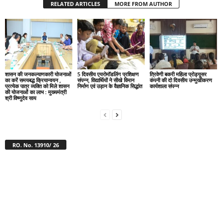
RELATED ARTICLES
MORE FROM AUTHOR
शासन की जनकल्याणकारी योजनाओं
5 दिवसीय एयरोमॉडलिंग प्रशिक्षण
त्रिवेणी बकरी महिला प्रोड्यूसर
का करें समयबद्ध क्रियान्वयन ,
संपन्न, विद्यार्थियों ने सीखे विमान
कंपनी की दो दिवसीय उन्मुखीकरण
प्रत्येक पात्र व्यक्ति को मिले शासन
निर्माण एवं उड़ान के वैज्ञानिक सिद्धांत
कार्यशाला संपन्न
की योजनाओं का लाभ : मुख्यमंत्री
श्री विष्णुदेव साय
RO. No. 13910/ 26