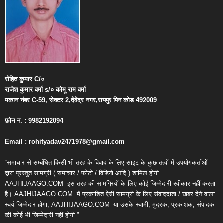
रोहित
कुमार
C/
०
राजेश
कुमार
वर्मा
s/
०
कोमू
राम
वर्मा
मकान
नंबर
C-59,
सेक्टर
2,
देवेंद्र
नगर
,
रायपुर
पिन
कोड
492009
फ़ोन
न
. : 9982192094
Email : rohityadav2471978@gmail.com
“समाचार से सम्बंधित किसी भी तरह के विवाद के लिए साइट के कुछ तत्वों में उपयोगकर्ताओं
द्वारा प्रस्तुत सामग्री ( समाचार / फोटो / विडियो आदि ) शामिल होगी
AAJHIJAAGO.COM
इस तरह की सामग्रियों के लिए कोई जिम्मेदारी स्वीकार नहीं करता
है। AAJHIJAAGO.COM
में प्रकाशित ऐसी सामग्री के लिए संवाददाता / खबर देने वाला
स्वयं जिम्मेदार होगा, AAJHIJAAGO.COM
या उसके स्वामी, मुद्रक, प्रकाशक, संपादक
की कोई भी जिम्मेदारी नहीं होगी.”