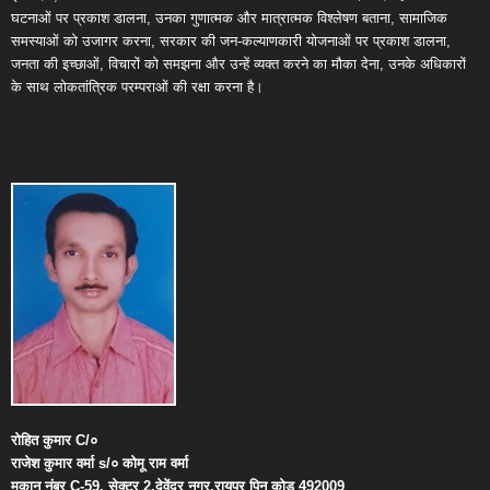
घटनाओं पर प्रकाश डालना, उनका गुणात्मक और मात्रात्मक विश्लेषण बताना, सामाजिक
समस्याओं को उजागर करना, सरकार की जन-कल्याणकारी योजनाओं पर प्रकाश डालना,
जनता की इच्छाओं, विचारों को समझना और उन्हें व्यक्त करने का मौका देना, उनके अधिकारों
के साथ लोकतांत्रिक परम्पराओं की रक्षा करना है।
रोहित
कुमार
C/
०
राजेश
कुमार
वर्मा
s/
०
कोमू
राम
वर्मा
मकान
नंबर
C-59,
सेक्टर
2,
देवेंद्र
नगर
,
रायपुर
पिन
कोड
492009