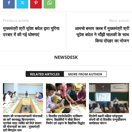
Previous article
Next article
मुख्यमंत्री श्री भूपेश बघेल द्वारा मुरिया
आमचो बस्तर क्लब में मुख्यमंत्री श्री
दरबार में की गई घोषणाएं
भूपेश बघेल ने माँझी चालकी के साथ
किया दोपहर का भोजन
NEWSDESK
RELATED ARTICLES
MORE FROM AUTHOR
शासन की जनकल्याणकारी योजनाओं
5 दिवसीय एयरोमॉडलिंग प्रशिक्षण
त्रिवेणी बकरी महिला प्रोड्यूसर
का करें समयबद्ध क्रियान्वयन ,
संपन्न, विद्यार्थियों ने सीखे विमान
कंपनी की दो दिवसीय उन्मुखीकरण
प्रत्येक पात्र व्यक्ति को मिले शासन
निर्माण एवं उड़ान के वैज्ञानिक सिद्धांत
कार्यशाला संपन्न
की योजनाओं का लाभ : मुख्यमंत्री
श्री विष्णुदेव साय