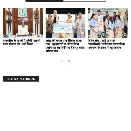
मातृशक्ति के खातों में पहुँची महतारी
कोसा की चमक अब वैश्विक बाजार
विशेष लेख : ढाई साल की
वंदन योजना की 30वीं किस्त
तक : मुख्यमंत्री ने लॉन्च किया
उपलब्धियाँ- छत्तीसगढ़ का श्रमिक
छत्तीसगढ़ का प्रीमियम हैंडलूम ब्रांड
कल्याण के क्षेत्र में नई पहचान
‘कोशल फैब’
RO. No. 13910/ 26