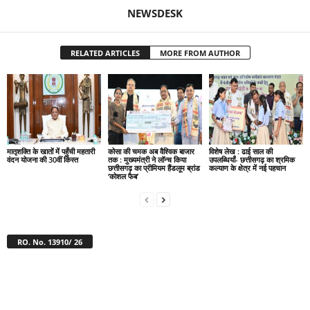
NEWSDESK
RELATED ARTICLES
MORE FROM AUTHOR
मातृशक्ति के खातों में पहुँची महतारी
कोसा की चमक अब वैश्विक बाजार
विशेष लेख : ढाई साल की
वंदन योजना की 30वीं किस्त
तक : मुख्यमंत्री ने लॉन्च किया
उपलब्धियाँ- छत्तीसगढ़ का श्रमिक
छत्तीसगढ़ का प्रीमियम हैंडलूम ब्रांड
कल्याण के क्षेत्र में नई पहचान
‘कोशल फैब’
RO. No. 13910/ 26