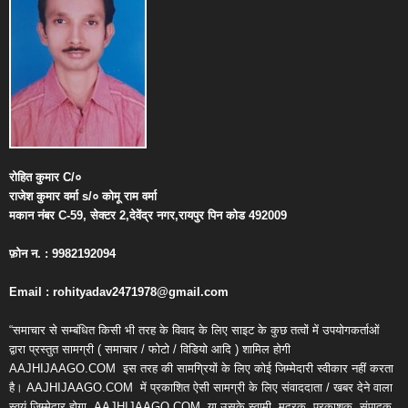
रोहित
कुमार
C/
०
राजेश
कुमार
वर्मा
s/
०
कोमू
राम
वर्मा
मकान
नंबर
C-59,
सेक्टर
2,
देवेंद्र
नगर
,
रायपुर
पिन
कोड
492009
फ़ोन
न
. : 9982192094
Email : rohityadav2471978@gmail.com
“समाचार से सम्बंधित किसी भी तरह के विवाद के लिए साइट के कुछ तत्वों में उपयोगकर्ताओं
द्वारा प्रस्तुत सामग्री ( समाचार / फोटो / विडियो आदि ) शामिल होगी
AAJHIJAAGO.COM
इस तरह की सामग्रियों के लिए कोई जिम्मेदारी स्वीकार नहीं करता
है। AAJHIJAAGO.COM
में प्रकाशित ऐसी सामग्री के लिए संवाददाता / खबर देने वाला
स्वयं जिम्मेदार होगा, AAJHIJAAGO.COM
या उसके स्वामी, मुद्रक, प्रकाशक, संपादक