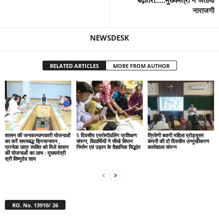
बढ़ोतरी…..मुख्यमंत्री ने जतायी
नाराजगी
NEWSDESK
RELATED ARTICLES
MORE FROM AUTHOR
शासन की जनकल्याणकारी योजनाओं
5 दिवसीय एयरोमॉडलिंग प्रशिक्षण
त्रिवेणी बकरी महिला प्रोड्यूसर
का करें समयबद्ध क्रियान्वयन ,
संपन्न, विद्यार्थियों ने सीखे विमान
कंपनी की दो दिवसीय उन्मुखीकरण
प्रत्येक पात्र व्यक्ति को मिले शासन
निर्माण एवं उड़ान के वैज्ञानिक सिद्धांत
कार्यशाला संपन्न
की योजनाओं का लाभ : मुख्यमंत्री
श्री विष्णुदेव साय
RO. No. 13910/ 26