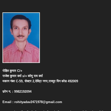
रोहित
कुमार
C/
०
राजेश
कुमार
वर्मा
s/
०
कोमू
राम
वर्मा
मकान
नंबर
C-59,
सेक्टर
2,
देवेंद्र
नगर
,
रायपुर
पिन
कोड
492009
फ़ोन
न
. : 9982192094
Email : rohityadav2471978@gmail.com