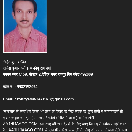
रोहित
कुमार
C/
०
राजेश
कुमार
वर्मा
s/
०
कोमू
राम
वर्मा
मकान
नंबर
C-59,
सेक्टर
2,
देवेंद्र
नगर
,
रायपुर
पिन
कोड
492009
फ़ोन
न
. : 9982192094
Email : rohityadav2471978@gmail.com
“समाचार से सम्बंधित किसी भी तरह के विवाद के लिए साइट के कुछ तत्वों में उपयोगकर्ताओं
द्वारा प्रस्तुत सामग्री ( समाचार / फोटो / विडियो आदि ) शामिल होगी
AAJHIJAAGO.COM
इस तरह की सामग्रियों के लिए कोई जिम्मेदारी स्वीकार नहीं करता
है। AAJHIJAAGO.COM
में प्रकाशित ऐसी सामग्री के लिए संवाददाता / खबर देने वाला