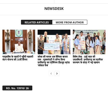
NEWSDESK
RELATED ARTICLES
MORE FROM AUTHOR
मातृशक्ति के खातों में पहुँची महतारी
कोसा की चमक अब वैश्विक बाजार
विशेष लेख : ढाई साल की
वंदन योजना की 30वीं किस्त
तक : मुख्यमंत्री ने लॉन्च किया
उपलब्धियाँ- छत्तीसगढ़ का श्रमिक
छत्तीसगढ़ का प्रीमियम हैंडलूम ब्रांड
कल्याण के क्षेत्र में नई पहचान
‘कोशल फैब’
RO. No. 13910/ 26