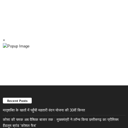
×
Recent Posts
मातृशक्ति के खातों में पहुँची महतारी वंदन योजना की 30वीं किस्त
कोसा की चमक अब वैश्विक बाजार तक : मुख्यमंत्री ने लॉन्च किया छत्तीसगढ़ का प्रीमियम
हैंडलूम ब्रांड ‘कोशल फैब’