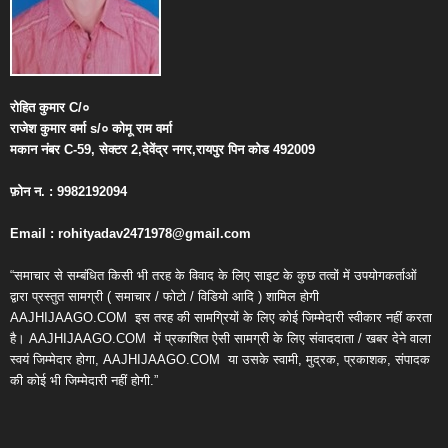
रोहित
कुमार
C/
०
राजेश
कुमार
वर्मा
s/
०
कोमू
राम
वर्मा
मकान
नंबर
C-59,
सेक्टर
2,
देवेंद्र
नगर
,
रायपुर
पिन
कोड
492009
फ़ोन
न
. : 9982192094
Email : rohityadav2471978@gmail.com
“समाचार से सम्बंधित किसी भी तरह के विवाद के लिए साइट के कुछ तत्वों में उपयोगकर्ताओं
द्वारा प्रस्तुत सामग्री ( समाचार / फोटो / विडियो आदि ) शामिल होगी
AAJHIJAAGO.COM
इस तरह की सामग्रियों के लिए कोई जिम्मेदारी स्वीकार नहीं करता
है। AAJHIJAAGO.COM
में प्रकाशित ऐसी सामग्री के लिए संवाददाता / खबर देने वाला
स्वयं जिम्मेदार होगा, AAJHIJAAGO.COM
या उसके स्वामी, मुद्रक, प्रकाशक, संपादक
की कोई भी जिम्मेदारी नहीं होगी.”