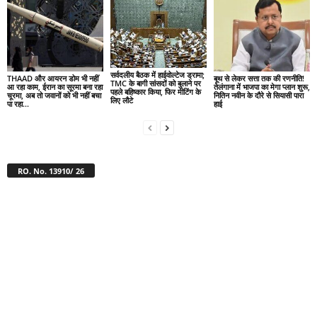
सर्वदलीय बैठक में हाईवोल्टेज ड्रामा;
THAAD और आयरन डोम भी नहीं
बूथ से लेकर सत्ता तक की रणनीति!
TMC के बागी सांसदों को बुलाने पर
आ रहा काम, ईरान का सूरमा बना रहा
तेलंगाना में भाजपा का मेगा प्लान शुरू,
पहले बहिष्कार किया, फिर मीटिंग के
चूरमा, अब तो जवानों को भी नहीं बचा
नितिन नवीन के दौरे से सियासी पारा
लिए लौटे
पा रहा...
हाई
RO. No. 13910/ 26