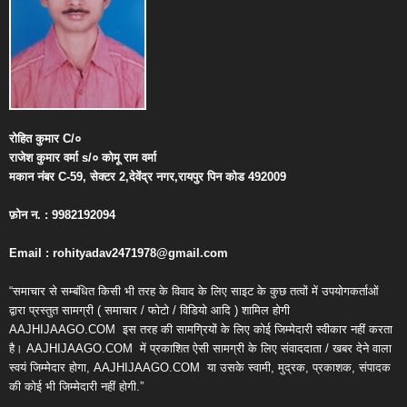
रोहित
कुमार
C/
०
राजेश
कुमार
वर्मा
s/
०
कोमू
राम
वर्मा
मकान
नंबर
C-59,
सेक्टर
2,
देवेंद्र
नगर
,
रायपुर
पिन
कोड
492009
फ़ोन
न
. : 9982192094
Email : rohityadav2471978@gmail.com
“समाचार से सम्बंधित किसी भी तरह के विवाद के लिए साइट के कुछ तत्वों में उपयोगकर्ताओं
द्वारा प्रस्तुत सामग्री ( समाचार / फोटो / विडियो आदि ) शामिल होगी
AAJHIJAAGO.COM
इस तरह की सामग्रियों के लिए कोई जिम्मेदारी स्वीकार नहीं करता
है। AAJHIJAAGO.COM
में प्रकाशित ऐसी सामग्री के लिए संवाददाता / खबर देने वाला
स्वयं जिम्मेदार होगा, AAJHIJAAGO.COM
या उसके स्वामी, मुद्रक, प्रकाशक, संपादक
की कोई भी जिम्मेदारी नहीं होगी.”