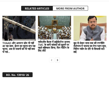
RELATED ARTICLES
MORE FROM AUTHOR
सर्वदलीय बैठक में हाईवोल्टेज ड्रामा;
THAAD और आयरन डोम भी नहीं
बूथ से लेकर सत्ता तक की रणनीति!
TMC के बागी सांसदों को बुलाने पर
आ रहा काम, ईरान का सूरमा बना रहा
तेलंगाना में भाजपा का मेगा प्लान शुरू,
पहले बहिष्कार किया, फिर मीटिंग के
चूरमा, अब तो जवानों को भी नहीं बचा
नितिन नवीन के दौरे से सियासी पारा
लिए लौटे
पा रहा...
हाई
RO. No. 13910/ 26