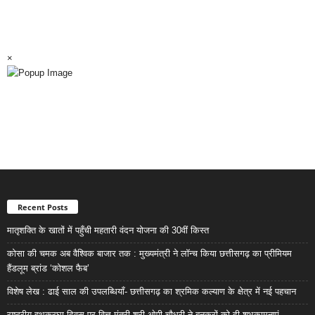
×
Recent Posts
मातृशक्ति के खातों में पहुँची महतारी वंदन योजना की 30वीं किस्त
कोसा की चमक अब वैश्विक बाजार तक : मुख्यमंत्री ने लॉन्च किया छत्तीसगढ़ का प्रीमियम
हैंडलूम ब्रांड ‘कोशल फैब’
विशेष लेख : ढाई साल की उपलब्धियाँ- छत्तीसगढ़ का श्रमिक कल्याण के क्षेत्र में नई पहचान
राष्ट्रीय हथकरघा दिवस पर वित्त मंत्री श्री ओपी चौधरी ने बुनकरों को दी शुभकामनाएं