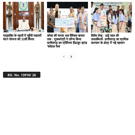
मातृशक्ति के खातों में पहुँची महतारी
कोसा की चमक अब वैश्विक बाजार
विशेष लेख : ढाई साल की
वंदन योजना की 30वीं किस्त
तक : मुख्यमंत्री ने लॉन्च किया
उपलब्धियाँ- छत्तीसगढ़ का श्रमिक
छत्तीसगढ़ का प्रीमियम हैंडलूम ब्रांड
कल्याण के क्षेत्र में नई पहचान
‘कोशल फैब’
RO. No. 13910/ 26