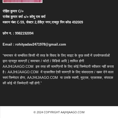
रोहित
कुमार
C/
०
राजेश
कुमार
वर्मा
s/
०
कोमू
राम
वर्मा
मकान
नंबर
C-59,
सेक्टर
2,
देवेंद्र
नगर
,
रायपुर
पिन
कोड
492009
फ़ोन
न
. : 9982192094
Email : rohityadav2471978@gmail.com
“समाचार से सम्बंधित किसी भी तरह के विवाद के लिए साइट के कुछ तत्वों में उपयोगकर्ताओं
द्वारा प्रस्तुत सामग्री ( समाचार / फोटो / विडियो आदि ) शामिल होगी
AAJHIJAAGO.COM
इस तरह की सामग्रियों के लिए कोई जिम्मेदारी स्वीकार नहीं करता
है। AAJHIJAAGO.COM
में प्रकाशित ऐसी सामग्री के लिए संवाददाता / खबर देने वाला
स्वयं जिम्मेदार होगा, AAJHIJAAGO.COM
या उसके स्वामी, मुद्रक, प्रकाशक, संपादक
की कोई भी जिम्मेदारी नहीं होगी.”
© 2024 COPYRIGHT AAJHIJAAGO.COM