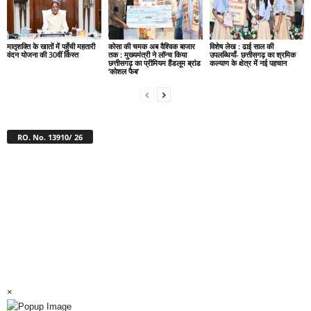
मातृशक्ति के खातों में पहुँची महतारी
कोसा की चमक अब वैश्विक बाजार
विशेष लेख : ढाई साल की
वंदन योजना की 30वीं किस्त
तक : मुख्यमंत्री ने लॉन्च किया
उपलब्धियाँ- छत्तीसगढ़ का श्रमिक
छत्तीसगढ़ का प्रीमियम हैंडलूम ब्रांड
कल्याण के क्षेत्र में नई पहचान
‘कोशल फैब’
RO. No. 13910/ 26
×