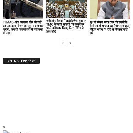
सर्वदलीय बैठक में हाईवोल्टेज ड्रामा;
THAAD और आयरन डोम भी नहीं
बूथ से लेकर सत्ता तक की रणनीति!
TMC के बागी सांसदों को बुलाने पर
आ रहा काम, ईरान का सूरमा बना रहा
तेलंगाना में भाजपा का मेगा प्लान शुरू,
पहले बहिष्कार किया, फिर मीटिंग के
चूरमा, अब तो जवानों को भी नहीं बचा
नितिन नवीन के दौरे से सियासी पारा
लिए लौटे
पा रहा...
हाई
RO. No. 13910/ 26
×