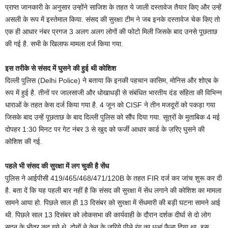
प्राप्त जानकारी के अनुसार उन्होंने साजिश के तहत ये जाली दस्तावेज तैयार किए और उन्हें
असली के रूप में इस्तेमाल किया. संसद की सुरक्षा टीम ने जब इनके दस्तावेज चेक किए तो
एक ही आधार नंबर प्रगज 3 अलग अलग लोगों की फोटो मिली जिसके बाद उनसे पूछताछ
की गई है. सभी के खिलाफ मामला दर्ज किया गया.
इस तरीके से संसद में घुसने की हुई थी कोशिश
दिल्ली पुलिस (Delhi Police) ने बताया कि इनकी पहचान कासिम, मोनिस और शोएब के
रूप में हुई है. तीनों पर जालसाजी और धोखाधड़ी से संबंधित भारतीय दंड संहिता की विभिन्न
धाराओं के तहत केस दर्ज किया गया है. 4 जून को CISF ने तीन मजदूरों को पकड़ा गया
जिसके बाद उन्हें पूछताछ के बाद दिल्ली पुलिस को सौंप दिया गया. सूत्रों के मुताबिक 4 मई
दोपहर 1:30 मिनट पर गेट नंबर 3 से खुद को फर्जी आधार कार्ड के ज़रिए घुसने की
कोशिश की गई.
पहले भी संसद की सुरक्षा में लग चुकी है सेंध
पुलिस ने आईपीसी 419/465/468/471/120B के तहत FIR दर्ज कर जांच शुरू कर दी
है. बता दें कि यह पहली बार नहीं है कि संसद की सुरक्षा में सेंध लगाने की कोशिश का मामला
सामने आया हो. पिछले साल ही 13 दिसंबर को सुरक्षा में सेंधमारी की बड़ी घटना सामने आई
थी. पिछले साल 13 दिसंबर को लोकसभा की कार्यवाही के दौरान दर्शक दीर्घा से दो लोग
सदन के भीतर कूद गये थे. दोनों ने केन के जरिये पीले रंग का धुआं फैला दिया था. इस