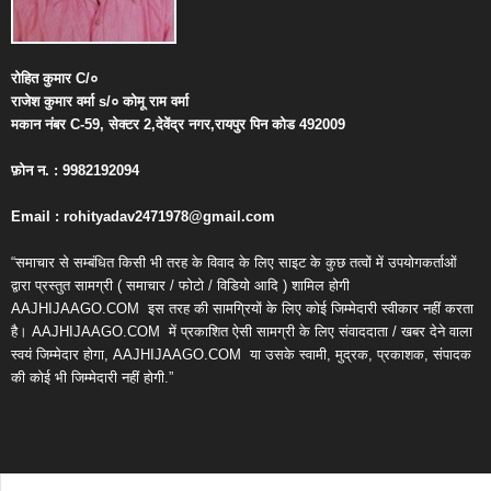
रोहित
कुमार
C/
०
राजेश
कुमार
वर्मा
s/
०
कोमू
राम
वर्मा
मकान
नंबर
C-59,
सेक्टर
2,
देवेंद्र
नगर
,
रायपुर
पिन
कोड
492009
फ़ोन
न
. : 9982192094
Email : rohityadav2471978@gmail.com
“समाचार से सम्बंधित किसी भी तरह के विवाद के लिए साइट के कुछ तत्वों में उपयोगकर्ताओं
द्वारा प्रस्तुत सामग्री ( समाचार / फोटो / विडियो आदि ) शामिल होगी
AAJHIJAAGO.COM
इस तरह की सामग्रियों के लिए कोई जिम्मेदारी स्वीकार नहीं करता
है। AAJHIJAAGO.COM
में प्रकाशित ऐसी सामग्री के लिए संवाददाता / खबर देने वाला
स्वयं जिम्मेदार होगा, AAJHIJAAGO.COM
या उसके स्वामी, मुद्रक, प्रकाशक, संपादक
की कोई भी जिम्मेदारी नहीं होगी.”