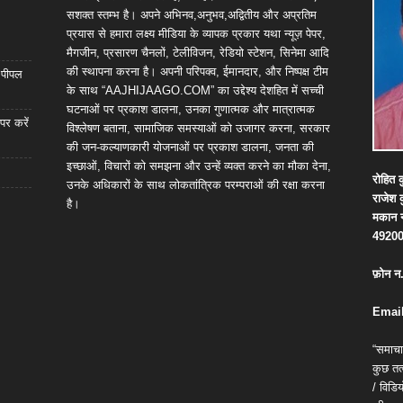
सशक्त स्तम्भ है। अपने अभिनव,अनुभव,अद्वितीय और अप्रतिम
प्रयास से हमारा लक्ष्य मीडिया के व्यापक प्रकार यथा न्यूज़ पेपर,
मैगजीन, प्रसारण चैनलों, टेलीविजन, रेडियो स्टेशन, सिनेमा आदि
की स्थापना करना है। अपनी परिपक्व, ईमानदार, और निष्पक्ष टीम
ा पीपल
के साथ “AAJHIJAAGO.COM” का उद्देश्य देशहित में सच्ची
घटनाओं पर प्रकाश डालना, उनका गुणात्मक और मात्रात्मक
पर करें
विश्लेषण बताना, सामाजिक समस्याओं को उजागर करना, सरकार
की जन-कल्याणकारी योजनाओं पर प्रकाश डालना, जनता की
इच्छाओं, विचारों को समझना और उन्हें व्यक्त करने का मौका देना,
रोहित
क
उनके अधिकारों के साथ लोकतांत्रिक परम्पराओं की रक्षा करना
राजेश
है।
मकान
4920
फ़ोन
न
Email
“समाचा
कुछ तत्
/ विड