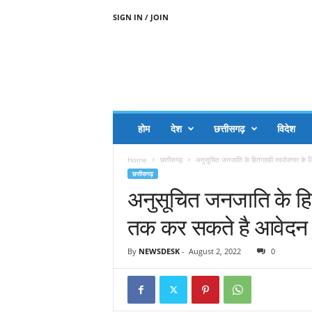
SIGN IN / JOIN
A
A
J
H
I
J
A
होम
देश
छत्तीसगढ़
विदेश
A
G
Home
छत्तीसगढ़
अनुसूचित जनजाति के हितग्राही स्वरोजगार के
O
छत्तीसगढ़
.
अनुसूचित जनजाति के हित
C
O
तक कर सकते है आवेदन
M
By
NEWSDESK
-
August 2, 2022
0