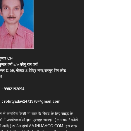
ुमार
C/
०
कुमार
वर्मा
s/
०
कोमू
राम
वर्मा
नंबर
C-59,
सेक्टर
2,
देवेंद्र
नगर
,
रायपुर
पिन
कोड
09
. : 9982192094
 : rohityadav2471978@gmail.com
र से सम्बंधित किसी भी तरह के विवाद के लिए साइट के
वों में उपयोगकर्ताओं द्वारा प्रस्तुत सामग्री ( समाचार / फोटो
ियो आदि ) शामिल होगी AAJHIJAAGO.COM
इस तरह