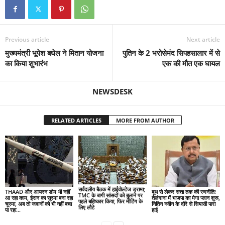
Previous article
Next article
मुख्यमंत्री भूपेश बघेल ने मितान योजना
पुतिन के 2 भरोसेमंद सिपहसालार में से
का किया शुभारंभ
एक की मौत एक घायल
NEWSDESK
RELATED ARTICLES
MORE FROM AUTHOR
सर्वदलीय बैठक में हाईवोल्टेज ड्रामा;
THAAD और आयरन डोम भी नहीं
बूथ से लेकर सत्ता तक की रणनीति!
TMC के बागी सांसदों को बुलाने पर
आ रहा काम, ईरान का सूरमा बना रहा
तेलंगाना में भाजपा का मेगा प्लान शुरू,
पहले बहिष्कार किया, फिर मीटिंग के
चूरमा, अब तो जवानों को भी नहीं बचा
नितिन नवीन के दौरे से सियासी पारा
लिए लौटे
पा रहा...
हाई