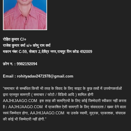
रोहित
कुमार
C/
०
राजेश
कुमार
वर्मा
s/
०
कोमू
राम
वर्मा
मकान
नंबर
C-59,
सेक्टर
2,
देवेंद्र
नगर
,
रायपुर
पिन
कोड
492009
फ़ोन
न
. : 9982192094
Email : rohityadav2471978@gmail.com
“समाचार से सम्बंधित किसी भी तरह के विवाद के लिए साइट के कुछ तत्वों में उपयोगकर्ताओं
द्वारा प्रस्तुत सामग्री ( समाचार / फोटो / विडियो आदि ) शामिल होगी
AAJHIJAAGO.COM
इस तरह की सामग्रियों के लिए कोई जिम्मेदारी स्वीकार नहीं करता
है। AAJHIJAAGO.COM
में प्रकाशित ऐसी सामग्री के लिए संवाददाता / खबर देने वाला
स्वयं जिम्मेदार होगा, AAJHIJAAGO.COM
या उसके स्वामी, मुद्रक, प्रकाशक, संपादक
की कोई भी जिम्मेदारी नहीं होगी.”