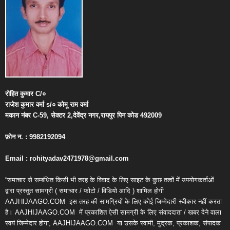
रोहित
कुमार
C/
०
राजेश
कुमार
वर्मा
s/
०
कोमू
राम
वर्मा
मकान
नंबर
C-59,
सेक्टर
2,
देवेंद्र
नगर
,
रायपुर
पिन
कोड
492009
फ़ोन
न
. : 9982192094
Email : rohityadav2471978@gmail.com
“समाचार से सम्बंधित किसी भी तरह के विवाद के लिए साइट के कुछ तत्वों में उपयोगकर्ताओं
द्वारा प्रस्तुत सामग्री ( समाचार / फोटो / विडियो आदि ) शामिल होगी
AAJHIJAAGO.COM
इस तरह की सामग्रियों के लिए कोई जिम्मेदारी स्वीकार नहीं करता
है। AAJHIJAAGO.COM
में प्रकाशित ऐसी सामग्री के लिए संवाददाता / खबर देने वाला
स्वयं जिम्मेदार होगा, AAJHIJAAGO.COM
या उसके स्वामी, मुद्रक, प्रकाशक, संपादक