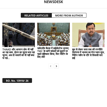
NEWSDESK
RELATED ARTICLES
MORE FROM AUTHOR
सर्वदलीय बैठक में हाईवोल्टेज ड्रामा;
THAAD और आयरन डोम भी नहीं
बूथ से लेकर सत्ता तक की रणनीति!
TMC के बागी सांसदों को बुलाने पर
आ रहा काम, ईरान का सूरमा बना रहा
तेलंगाना में भाजपा का मेगा प्लान शुरू,
पहले बहिष्कार किया, फिर मीटिंग के
चूरमा, अब तो जवानों को भी नहीं बचा
नितिन नवीन के दौरे से सियासी पारा
लिए लौटे
पा रहा...
हाई
RO. No. 13910/ 26