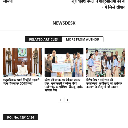
जायजा
श्री भूपेश बघेल ने क्षेत्रवासियों को दी
नये जिले सौगात
NEWSDESK
RELATED ARTICLES
MORE FROM AUTHOR
मातृशक्ति के खातों में पहुँची महतारी
कोसा की चमक अब वैश्विक बाजार
विशेष लेख : ढाई साल की
वंदन योजना की 30वीं किस्त
तक : मुख्यमंत्री ने लॉन्च किया
उपलब्धियाँ- छत्तीसगढ़ का श्रमिक
छत्तीसगढ़ का प्रीमियम हैंडलूम ब्रांड
कल्याण के क्षेत्र में नई पहचान
‘कोशल फैब’
RO. No. 13910/ 26