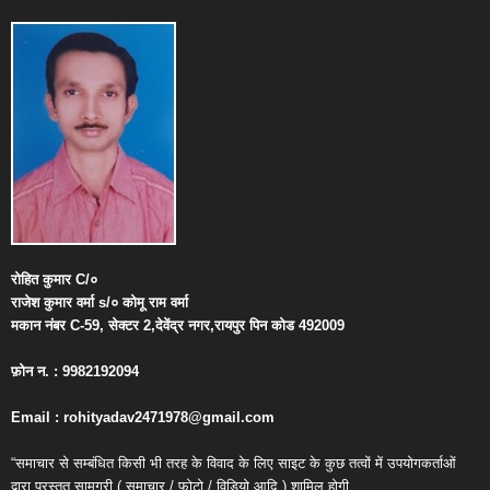
रोहित
कुमार
C/
०
राजेश
कुमार
वर्मा
s/
०
कोमू
राम
वर्मा
मकान
नंबर
C-59,
सेक्टर
2,
देवेंद्र
नगर
,
रायपुर
पिन
कोड
492009
फ़ोन
न
. : 9982192094
Email : rohityadav2471978@gmail.com
“समाचार से सम्बंधित किसी भी तरह के विवाद के लिए साइट के कुछ तत्वों में उपयोगकर्ताओं
द्वारा प्रस्तुत सामग्री ( समाचार / फोटो / विडियो आदि ) शामिल होगी