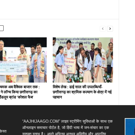
चमक अब वैश्विक बाजार तक :
विशेष लेख : ढाई साल की उपलब्धियाँ-
ी ने लॉन्च किया छत्तीसगढ़ का
छत्तीसगढ़ का श्रमिक कल्याण के क्षेत्र में नई
हैंडलूम ब्रांड ‘कोशल फैब’
पहचान
“AAJHIJAAGO.COM” लाइव स्ट्रीमिंग सुविधाओं के साथ एक
ऑनलाइन समाचार पोर्टल है, जो हिंदी भाषा में जन-संचार का एक
किस्त
सशक्त स्तम्भ है। अपने अभिनव,अनुभव,अद्वितीय और अप्रतिम