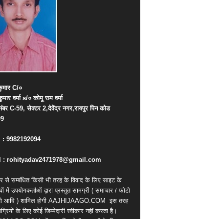
ुमार
C/
०
कुमार
वर्मा
s/
०
कोमू
राम
वर्मा
नंबर
C-59,
सेक्टर
2,
देवेंद्र
नगर
,
रायपुर
पिन
कोड
09
. : 9982192094
 : rohityadav2471978@gmail.com
र से सम्बंधित किसी भी तरह के विवाद के लिए साइट के
वों में उपयोगकर्ताओं द्वारा प्रस्तुत सामग्री ( समाचार / फोटो
ियो आदि ) शामिल होगी AAJHIJAAGO.COM
इस तरह
्रियों के लिए कोई जिम्मेदारी स्वीकार नहीं करता है।