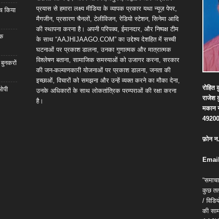
प्रयास से हमारा लक्ष्य मीडिया के व्यापक प्रकार यथा न्यूज़ पेपर,
्च किया
मैगजीन, प्रसारण चैनलों, टेलीविजन, रेडियो स्टेशन, सिनेमा आदि
की स्थापना करना है। अपनी परिपक्व, ईमानदार, और निष्पक्ष टीम
िक
के साथ “AAJHIJAAGO.COM” का उद्देश्य देशहित में सच्ची
घटनाओं पर प्रकाश डालना, उनका गुणात्मक और मात्रात्मक
विश्लेषण बताना, सामाजिक समस्याओं को उजागर करना, सरकार
 बुनकरों
की जन-कल्याणकारी योजनाओं पर प्रकाश डालना, जनता की
इच्छाओं, विचारों को समझना और उन्हें व्यक्त करने का मौका देना,
रोहित
क
 ओपी
उनके अधिकारों के साथ लोकतांत्रिक परम्पराओं की रक्षा करना
राजेश
है।
मकान
4920
फ़ोन
न
Email
“समाचा
कुछ तत्
/ विड
की सामग