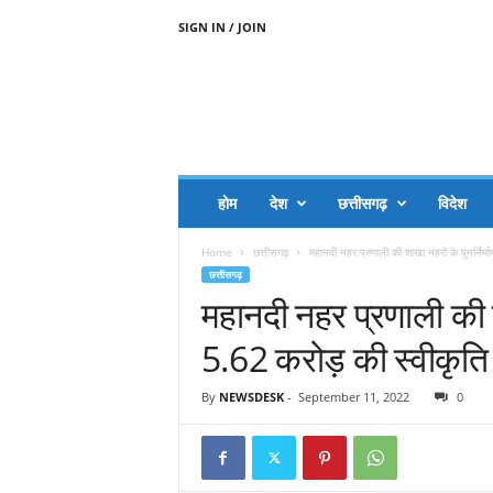
SIGN IN / JOIN
A
A
J
H
I
J
A
होम
देश
छत्तीसगढ़
विदेश
A
G
Home
छत्तीसगढ़
महानदी नहर प्रणाली की शाखा नहरों के पुनर्निर्म
O
छत्तीसगढ़
.
महानदी नहर प्रणाली की शा
C
O
5.62 करोड़ की स्वीकृति
M
By
NEWSDESK
-
September 11, 2022
0