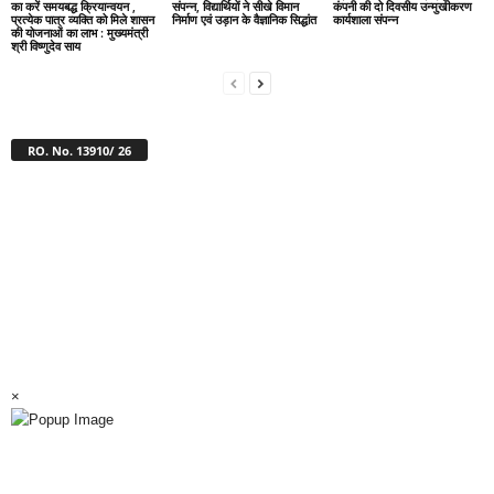
का करें समयबद्ध क्रियान्वयन ,
संपन्न, विद्यार्थियों ने सीखे विमान
कंपनी की दो दिवसीय उन्मुखीकरण
प्रत्येक पात्र व्यक्ति को मिले शासन
निर्माण एवं उड़ान के वैज्ञानिक सिद्धांत
कार्यशाला संपन्न
की योजनाओं का लाभ : मुख्यमंत्री
श्री विष्णुदेव साय
RO. No. 13910/ 26
×