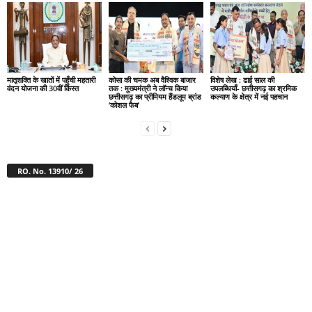
मातृशक्ति के खातों में पहुँची महतारी
कोसा की चमक अब वैश्विक बाजार
विशेष लेख : ढाई साल की
वंदन योजना की 30वीं किस्त
तक : मुख्यमंत्री ने लॉन्च किया
उपलब्धियाँ- छत्तीसगढ़ का श्रमिक
छत्तीसगढ़ का प्रीमियम हैंडलूम ब्रांड
कल्याण के क्षेत्र में नई पहचान
‘कोशल फैब’
RO. No. 13910/ 26