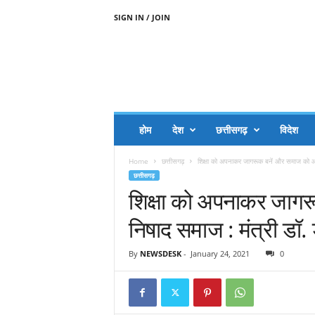
SIGN IN / JOIN
A
A
J
H
I
J
A
होम
देश
छत्तीसगढ़
विदेश
A
G
Home
छत्तीसगढ़
शिक्षा को अपनाकर जागरूक बनें और समाज को आग
O
छत्तीसगढ़
.
शिक्षा को अपनाकर जागर
C
O
निषाद समाज : मंत्री डॉ.
M
By
NEWSDESK
-
January 24, 2021
0