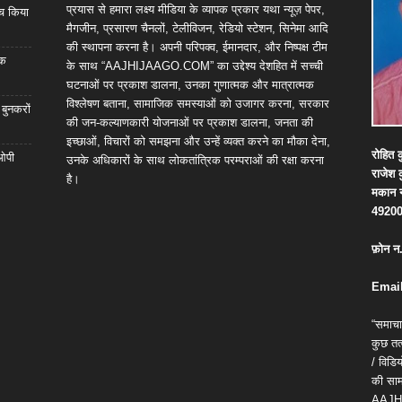
प्रयास से हमारा लक्ष्य मीडिया के व्यापक प्रकार यथा न्यूज़ पेपर,
्च किया
मैगजीन, प्रसारण चैनलों, टेलीविजन, रेडियो स्टेशन, सिनेमा आदि
की स्थापना करना है। अपनी परिपक्व, ईमानदार, और निष्पक्ष टीम
िक
के साथ “AAJHIJAAGO.COM” का उद्देश्य देशहित में सच्ची
घटनाओं पर प्रकाश डालना, उनका गुणात्मक और मात्रात्मक
विश्लेषण बताना, सामाजिक समस्याओं को उजागर करना, सरकार
 बुनकरों
की जन-कल्याणकारी योजनाओं पर प्रकाश डालना, जनता की
इच्छाओं, विचारों को समझना और उन्हें व्यक्त करने का मौका देना,
रोहित
क
 ओपी
उनके अधिकारों के साथ लोकतांत्रिक परम्पराओं की रक्षा करना
राजेश
है।
मकान
4920
फ़ोन
न
Email
“समाचा
कुछ तत्
/ विड
की सामग
AAJH