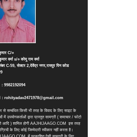
ुमार
C/
०
कुमार
वर्मा
s/
०
कोमू
राम
वर्मा
नंबर
C-59,
सेक्टर
2,
देवेंद्र
नगर
,
रायपुर
पिन
कोड
09
. : 9982192094
 : rohityadav2471978@gmail.com
र से सम्बंधित किसी भी तरह के विवाद के लिए साइट के
वों में उपयोगकर्ताओं द्वारा प्रस्तुत सामग्री ( समाचार / फोटो
ियो आदि ) शामिल होगी AAJHIJAAGO.COM
इस तरह
्रियों के लिए कोई जिम्मेदारी स्वीकार नहीं करता है।
IJAAGO.COM
में प्रकाशित ऐसी सामग्री के लिए