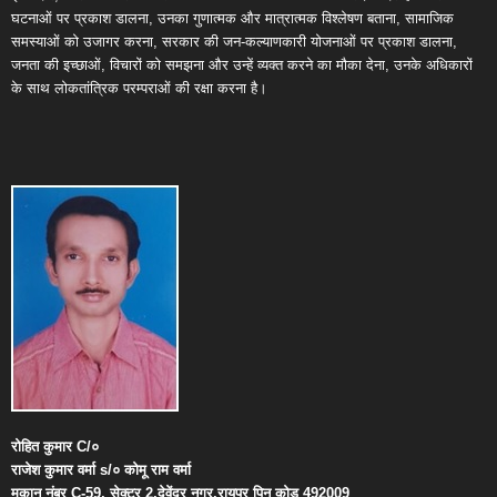
घटनाओं पर प्रकाश डालना, उनका गुणात्मक और मात्रात्मक विश्लेषण बताना, सामाजिक
समस्याओं को उजागर करना, सरकार की जन-कल्याणकारी योजनाओं पर प्रकाश डालना,
जनता की इच्छाओं, विचारों को समझना और उन्हें व्यक्त करने का मौका देना, उनके अधिकारों
के साथ लोकतांत्रिक परम्पराओं की रक्षा करना है।
रोहित
कुमार
C/
०
राजेश
कुमार
वर्मा
s/
०
कोमू
राम
वर्मा
मकान
नंबर
C-59,
सेक्टर
2,
देवेंद्र
नगर
,
रायपुर
पिन
कोड
492009