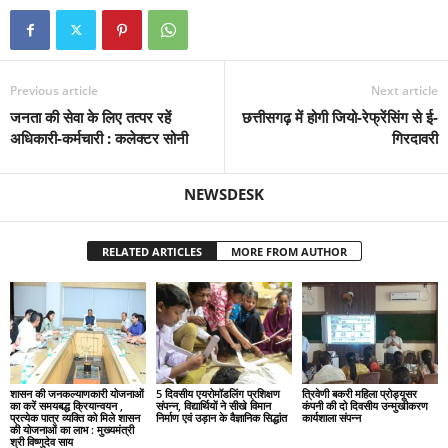
Previous article
Next article
जनता की सेवा के लिए तत्पर रहें
छत्तीसगढ़ में होगी जियो-रेफ्रेंसिंग से ई-
अधिकारी-कर्मचारी : कलेक्टर सोनी
गिरदावरी
NEWSDESK
RELATED ARTICLES
MORE FROM AUTHOR
शासन की जनकल्याणकारी योजनाओं
5 दिवसीय एयरोमॉडलिंग प्रशिक्षण
त्रिवेणी बकरी महिला प्रोड्यूसर
का करें समयबद्ध क्रियान्वयन ,
संपन्न, विद्यार्थियों ने सीखे विमान
कंपनी की दो दिवसीय उन्मुखीकरण
प्रत्येक पात्र व्यक्ति को मिले शासन
निर्माण एवं उड़ान के वैज्ञानिक सिद्धांत
कार्यशाला संपन्न
की योजनाओं का लाभ : मुख्यमंत्री
श्री विष्णुदेव साय