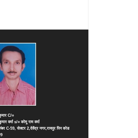
ुमार
C/
०
कुमार
वर्मा
s/
०
कोमू
राम
वर्मा
नंबर
C-59,
सेक्टर
2,
देवेंद्र
नगर
,
रायपुर
पिन
कोड
09