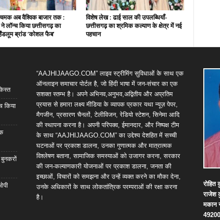
चमक अब वैश्विक बाजार तक :
विशेष लेख : ढाई साल की उपलब्धियाँ-
ी ने लॉन्च किया छत्तीसगढ़ का
छत्तीसगढ़ का श्रमिक कल्याण के क्षेत्र में नई
हैंडलूम ब्रांड ‘कोशल फैब’
पहचान
“AAJHIJAAGO.COM” लाइव स्ट्रीमिंग सुविधाओं के साथ एक
ऑनलाइन समाचार पोर्टल है, जो हिंदी भाषा में जन-संचार का एक
किस्त
सशक्त स्तम्भ है। अपने अभिनव,अनुभव,अद्वितीय और अप्रतिम
प्रयास से हमारा लक्ष्य मीडिया के व्यापक प्रकार यथा न्यूज़ पेपर,
्च किया
मैगजीन, प्रसारण चैनलों, टेलीविजन, रेडियो स्टेशन, सिनेमा आदि
की स्थापना करना है। अपनी परिपक्व, ईमानदार, और निष्पक्ष टीम
िक
के साथ “AAJHIJAAGO.COM” का उद्देश्य देशहित में सच्ची
घटनाओं पर प्रकाश डालना, उनका गुणात्मक और मात्रात्मक
विश्लेषण बताना, सामाजिक समस्याओं को उजागर करना, सरकार
 बुनकरों
की जन-कल्याणकारी योजनाओं पर प्रकाश डालना, जनता की
इच्छाओं, विचारों को समझना और उन्हें व्यक्त करने का मौका देना,
रोहित
क
 ओपी
उनके अधिकारों के साथ लोकतांत्रिक परम्पराओं की रक्षा करना
राजेश
है।
मकान
4920