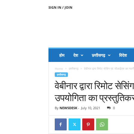
SIGN IN / JOIN
A
A
J
H
I
J
A
होम
देश
छत्तीसगढ़
विदेश
A
G
Home
छत्तीसगढ़
वेबीनार द्वारा रिमोट सेसिंग एवं जीआईएस का गवर्न
O
छत्तीसगढ़
.
वेबीनार द्वारा रिमोट सेसि
C
O
उपयोगिता का प्रस्तुतिक
M
By
NEWSDESK
-
July 10, 2021
0