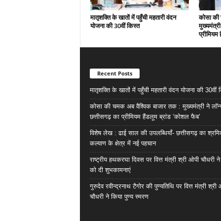
मातृशक्ति के खातों में पहुँची महतारी वंदन
कोसा की 
योजना की 30वीं किस्त
मुख्यमंत्र
प्रीमियम 
Recent Posts
मातृशक्ति के खातों में पहुँची महतारी वंदन योजना की 30वीं 
कोसा की चमक अब वैश्विक बाजार तक : मुख्यमंत्री ने लॉन
छत्तीसगढ़ का प्रीमियम हैंडलूम ब्रांड ‘कोशल फैब’
विशेष लेख : ढाई साल की उपलब्धियाँ- छत्तीसगढ़ का श्रम
कल्याण के क्षेत्र में नई पहचान
राष्ट्रीय हथकरघा दिवस पर वित्त मंत्री श्री ओपी चौधरी ने
को दी शुभकामनाएं
गुरुदेव रवीन्द्रनाथ टैगोर की पुण्यतिथि पर वित्त मंत्री श्री
चौधरी ने किया पुण्य स्मरण