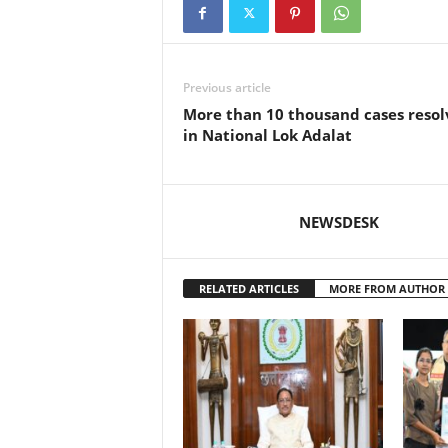
Previous article
More than 10 thousand cases reso
in National Lok Adalat
NEWSDESK
RELATED ARTICLES
MORE FROM AUTHOR